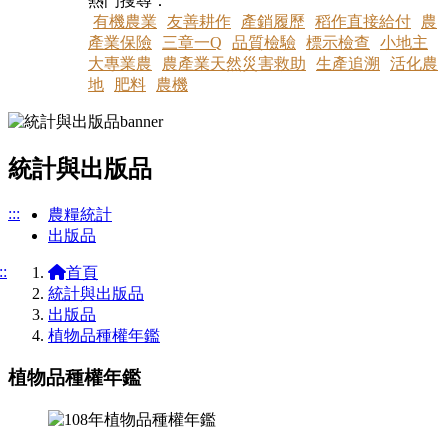
熱門搜尋：
有機農業
友善耕作
產銷履歷
稻作直接給付
農
產業保險
三章一Q
品質檢驗
標示檢查
小地主
大專業農
農產業天然災害救助
生產追溯
活化農
地
肥料
農機
統計與出版品
:::
農糧統計
出版品
::
首頁
統計與出版品
出版品
植物品種權年鑑
植物品種權年鑑