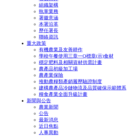
組織架構
執掌業務
署徽意涵
本署沿革
歷任署長
聯絡資訊
重大政策
有機農業及友善耕作
學校午餐使用三章一Q標章(示)食材
穩定肥料及相關資材供需計畫
農產品初級加工場
農產業保險
推動農糧類產銷履歷驗證制度
建構農產品冷鏈物流及品質確保示範體系
糧食產業全面升級計畫
新聞與公告
農業新聞
公告
最新消息
近日焦點
人事異動