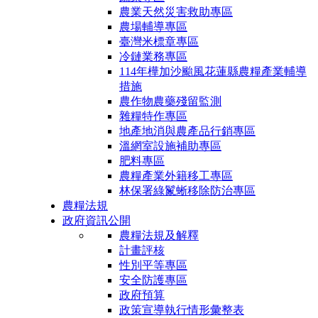
農業天然災害救助專區
農場輔導專區
臺灣米標章專區
冷鏈業務專區
114年樺加沙颱風花蓮縣農糧產業輔導
措施
農作物農藥殘留監測
雜糧特作專區
地產地消與農產品行銷專區
溫網室設施補助專區
肥料專區
農糧產業外籍移工專區
林保署綠鬣蜥移除防治專區
農糧法規
政府資訊公開
農糧法規及解釋
計畫評核
性別平等專區
安全防護專區
政府預算
政策宣導執行情形彙整表