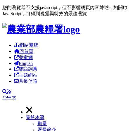
您的瀏覽器不支援javascript，但不影響網頁內容陳述，如開啟
JavaScript，可得到視覺與特效的最佳瀏覽
跳到主要內容區塊
網站導覽
回首頁
兒童網
English
雙語詞彙
主題網站
首長信箱
RSS
全文檢索
小
中
大
關於本署
願景
署長簡介