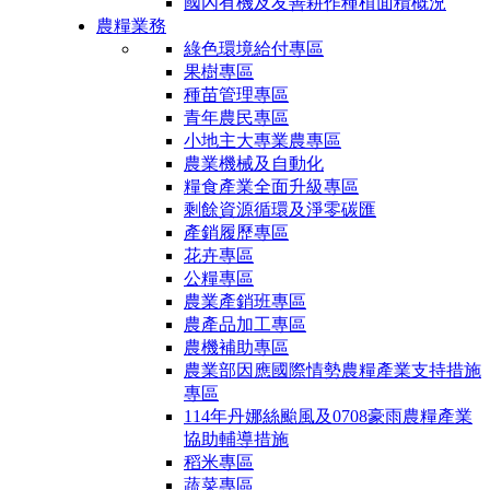
國內有機及友善耕作種植面積概況
農糧業務
綠色環境給付專區
果樹專區
種苗管理專區
青年農民專區
小地主大專業農專區
農業機械及自動化
糧食產業全面升級專區
剩餘資源循環及淨零碳匯
產銷履歷專區
花卉專區
公糧專區
農業產銷班專區
農產品加工專區
農機補助專區
農業部因應國際情勢農糧產業支持措施
專區
114年丹娜絲颱風及0708豪雨農糧產業
協助輔導措施
稻米專區
蔬菜專區