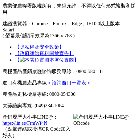
農業部農糧署版權所有，未經允許，不得以任何形式複製和採
用
建議瀏覽器：Chrome、Firefox、Edge、IE10.0以上版本、
Safari
( 螢幕最佳顯示效果為1366 x 768 )
【隱私權及安全政策】
【政府網站資料開放宣告】
【
本署位置圖】
農糧產品產銷履歷諮詢服務專線：0800-580-111
進口有機農產品專線
＜諮詢窗口一覽表＞
農產品走私檢舉專線: 0800-054300
大蒜諮詢專線: (049)234-1064
產銷履歷大小事LINE@：
https://lin.ee/FrmWf4N
（點擊連結或掃描QR Code加入
好友）