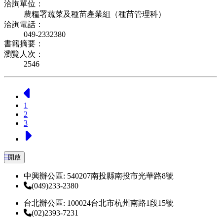
洽詢單位：
農糧署蔬菜及種苗產業組（種苗管理科）
洽詢電話：
049-2332380
書籍摘要：
瀏覽人次：
2546
上一頁
1
2
3
下一頁
:::
開啟
中興辦公區: 540207南投縣南投市光華路8號
(049)233-2380
台北辦公區: 100024台北市杭州南路1段15號
(02)2393-7231