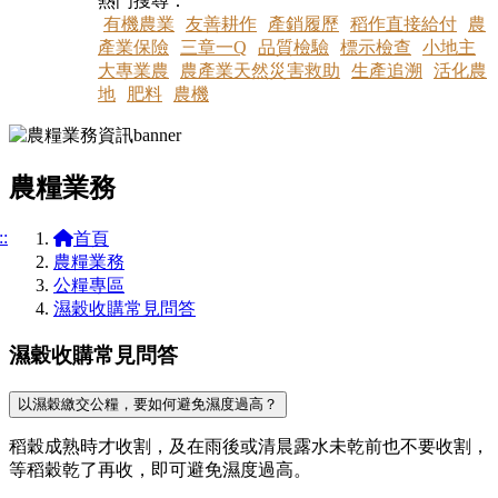
熱門搜尋：
有機農業
友善耕作
產銷履歷
稻作直接給付
農
產業保險
三章一Q
品質檢驗
標示檢查
小地主
大專業農
農產業天然災害救助
生產追溯
活化農
地
肥料
農機
農糧業務
::
首頁
農糧業務
公糧專區
濕穀收購常見問答
濕穀收購常見問答
以濕穀繳交公糧，要如何避免濕度過高？
稻穀成熟時才收割，及在雨後或清晨露水未乾前也不要收割，
等稻穀乾了再收，即可避免濕度過高。