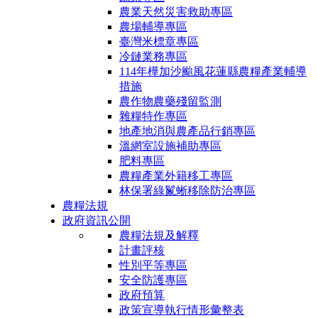
農業天然災害救助專區
農場輔導專區
臺灣米標章專區
冷鏈業務專區
114年樺加沙颱風花蓮縣農糧產業輔導
措施
農作物農藥殘留監測
雜糧特作專區
地產地消與農產品行銷專區
溫網室設施補助專區
肥料專區
農糧產業外籍移工專區
林保署綠鬣蜥移除防治專區
農糧法規
政府資訊公開
農糧法規及解釋
計畫評核
性別平等專區
安全防護專區
政府預算
政策宣導執行情形彙整表