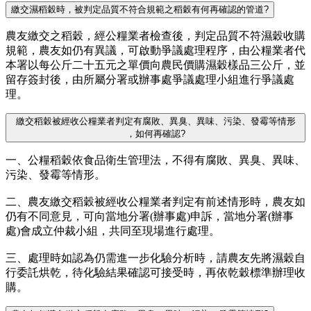
繳交濕稻穀時，被判定品質不符合規範之稻穀有何再確認的管道?
農友繳交之稻穀，經公糧業者檢查後，判定品質不符濕穀收購
規範，農友如仍有異議，可啟動爭議處理程序，由公糧業者代
本署以每公斤二十五元之單價向農民價購濕穀樣品三公斤，並
留存簽封後，由所屬分署或辦事處爭議處理小組進行爭議處
理。
繳交稻穀被經收公糧業者判定有腐敗、異臭、異味、污染、發霉等情形
，如何再確認?
一、公糧稻穀依食品衛生管理法，不得有腐敗、異臭、異味、
污染、發霉等情形。
二、農友繳交稻穀被經收公糧業者判定有前述情形時，農友如
仍有不同意見，可向當地分署(辦事處)申訴，當地分署(辦事
處)會成立仲裁小組，共同至現場進行處理。
三、處理時如認為仍需進一步化驗分析時，請農友先將濕穀自
行委託烘乾，待化驗結果確認可接受時，再依乾穀標準辦理收
購。