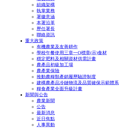
組織架構
執掌業務
署徽意涵
本署沿革
歷任署長
聯絡資訊
重大政策
有機農業及友善耕作
學校午餐使用三章一Q標章(示)食材
穩定肥料及相關資材供需計畫
農產品初級加工場
農產業保險
推動農糧類產銷履歷驗證制度
建構農產品冷鏈物流及品質確保示範體系
糧食產業全面升級計畫
新聞與公告
農業新聞
公告
最新消息
近日焦點
人事異動