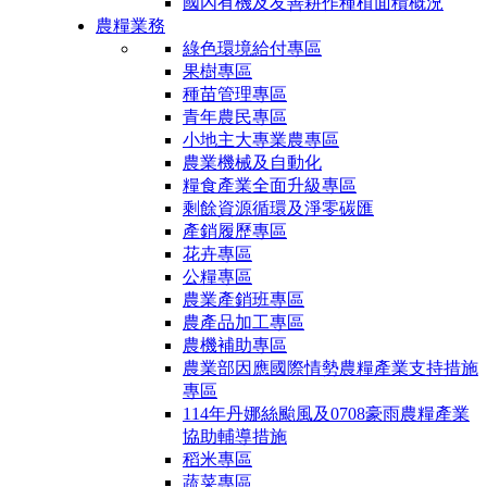
國內有機及友善耕作種植面積概況
農糧業務
綠色環境給付專區
果樹專區
種苗管理專區
青年農民專區
小地主大專業農專區
農業機械及自動化
糧食產業全面升級專區
剩餘資源循環及淨零碳匯
產銷履歷專區
花卉專區
公糧專區
農業產銷班專區
農產品加工專區
農機補助專區
農業部因應國際情勢農糧產業支持措施
專區
114年丹娜絲颱風及0708豪雨農糧產業
協助輔導措施
稻米專區
蔬菜專區