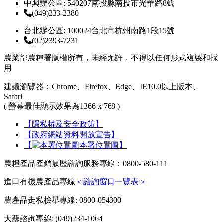
中興辦公區: 540207南投縣南投市光華路8號
(049)233-2380
台北辦公區: 100024台北市杭州南路1段15號
(02)2393-7231
農業部農糧署版權所有，未經允許，不得以任何形式複製和採
用
建議瀏覽器：Chrome、Firefox、Edge、IE10.0以上版本、
Safari
( 螢幕最佳顯示效果為1366 x 768 )
【隱私權及安全政策】
【政府網站資料開放宣告】
【
本署位置圖】
農糧產品產銷履歷諮詢服務專線：0800-580-111
進口有機農產品專線
＜諮詢窗口一覽表＞
農產品走私檢舉專線: 0800-054300
大蒜諮詢專線: (049)234-1064