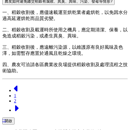
農友如何避免繳交稻穀有腐敗、異臭、異味、污染、發霉等情形?
一、稻穀收割後，應儘速載運至烘乾業者處烘乾，以免因水分
過高延遲烘乾而品質劣變。
二、稻穀收割及載運時所使用之機具，應定期清潔、保養，以
免造成稻穀污染，或產生異臭、異味。
三、稻穀收割後，應遠離污染源，以維護原有良好風味及色
澤，如需暫存應置於通風且乾燥之環境。
四、農友可洽請各區農業改良場提供稻穀收割及處理流程之技
術協助。
上一頁
1
2
下一頁
:::
開啟