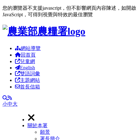
您的瀏覽器不支援javascript，但不影響網頁內容陳述，如開啟
JavaScript，可得到視覺與特效的最佳瀏覽
跳到主要內容區塊
網站導覽
回首頁
兒童網
English
雙語詞彙
主題網站
首長信箱
RSS
全文檢索
小
中
大
關於本署
願景
署長簡介