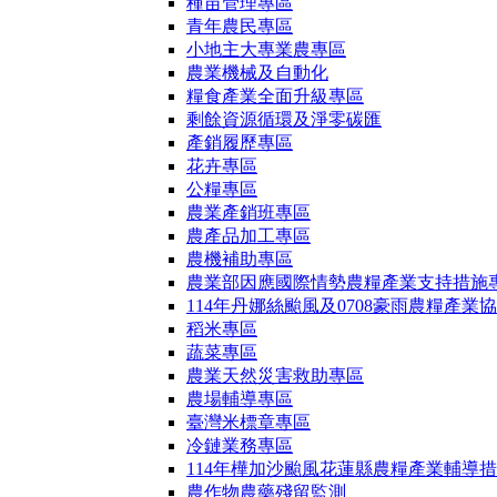
種苗管理專區
青年農民專區
小地主大專業農專區
農業機械及自動化
糧食產業全面升級專區
剩餘資源循環及淨零碳匯
產銷履歷專區
花卉專區
公糧專區
農業產銷班專區
農產品加工專區
農機補助專區
農業部因應國際情勢農糧產業支持措施
114年丹娜絲颱風及0708豪雨農糧產業
稻米專區
蔬菜專區
農業天然災害救助專區
農場輔導專區
臺灣米標章專區
冷鏈業務專區
114年樺加沙颱風花蓮縣農糧產業輔導
農作物農藥殘留監測