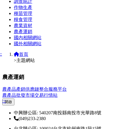
調查統計
作物生產
種苗管理
糧食管理
農業資材
農產運銷
國內相關網站
國外相關網站
::
首頁
>主題網站
農產運銷
農產品產銷供應鏈整合服務平台
農產品批發市場交易行情站
:::
開啟
中興辦公區: 540207南投縣南投市光華路8號
(049)233-2380
台北辦公區: 100024台北市杭州南路1段15號