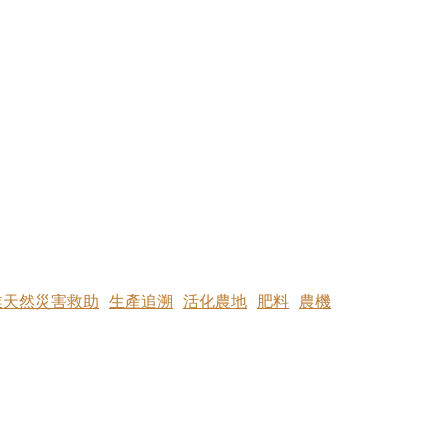
業天然災害救助
生產追溯
活化農地
肥料
農機