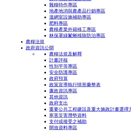
雜糧特作專區
地產地消與農產品行銷專區
溫網室設施補助專區
肥料專區
農糧產業外籍移工專區
林保署綠鬣蜥移除防治專區
農糧法規
政府資訊公開
農糧法規及解釋
計畫評核
性別平等專區
安全防護專區
政府預算
政策宣導執行情形彙整表
廉政資訊專區
其他資訊
政府支出
重要公共工程建設及重大施政計畫選擇
寒害災害潛勢資料
支付或接受之補助
開放資料專區