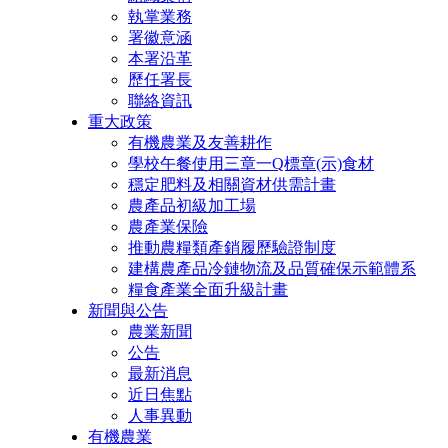
執掌業務
署徽意涵
本署沿革
歷任署長
聯絡資訊
重大政策
有機農業及友善耕作
學校午餐使用三章一Q標章(示)食材
穩定肥料及相關資材供需計畫
農產品初級加工場
農產業保險
推動農糧類產銷履歷驗證制度
建構農產品冷鏈物流及品質確保示範體系
糧食產業全面升級計畫
新聞與公告
農業新聞
公告
最新消息
近日焦點
人事異動
有機農業