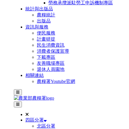
勞務承攬派駐勞工申訴機制專區
統計與出版品
農糧統計
出版品
資訊與服務
便民服務
計畫研提
民生消費資訊
消費者保護宣導
下載專區
友善職場專區
退休人員園地
相關連結
農糧署Youtube官網
主選單
其他網站選單
四區分署
北區分署