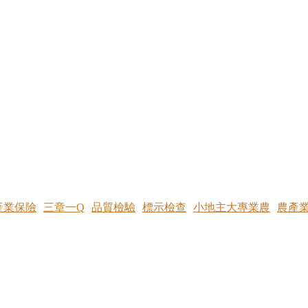
產業保險
三章一Q
品質檢驗
標示檢查
小地主大專業農
農產