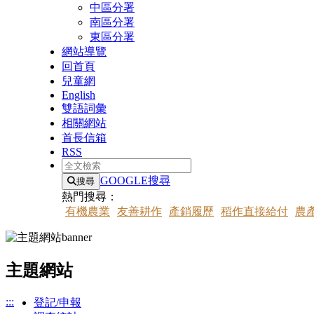
中區分署
南區分署
東區分署
網站導覽
回首頁
兒童網
English
雙語詞彙
相關網站
首長信箱
RSS
全文檢索
GOOGLE搜尋
搜尋
熱門搜尋：
有機農業
友善耕作
產銷履歷
稻作直接給付
農
主題網站
:::
登記/申報