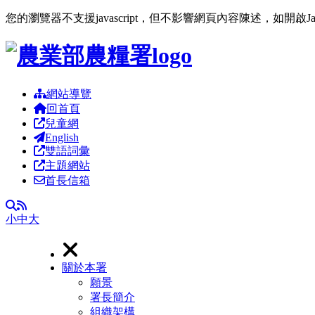
您的瀏覽器不支援javascript，但不影響網頁內容陳述，如開啟J
跳到主要內容區塊
網站導覽
回首頁
兒童網
English
雙語詞彙
主題網站
首長信箱
RSS
全文檢索
小
中
大
關於本署
願景
署長簡介
組織架構