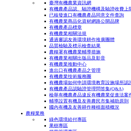
臺灣有機農業資訊網
有機農產品認、驗證機構及驗證收費上
已核發進口有機農產品同意文件查詢
有機農業商品化資材網路公開品牌
有機農產品標章
有機農業相關法規
通過審認友善環境耕作推廣團體
品質檢驗及標示檢查結果
農糧署有機農業輔導措施
有機農業相關出版品及影音
有機農業推動中心
進出口有機農產品之管理
有機農業技術服務團
有機農場如何申請環境教育設施場所認
有機農產品認驗證管理問答集(Q&A)
檢舉有機農產品違反有機農業促進法案
輔導設置有機及友善農民市集補助原則
國內有機及友善耕作種植面積概況
農糧業務
綠色環境給付專區
果樹專區