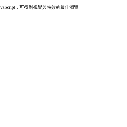
avaScript，可得到視覺與特效的最佳瀏覽