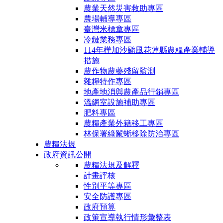
農業天然災害救助專區
農場輔導專區
臺灣米標章專區
冷鏈業務專區
114年樺加沙颱風花蓮縣農糧產業輔導
措施
農作物農藥殘留監測
雜糧特作專區
地產地消與農產品行銷專區
溫網室設施補助專區
肥料專區
農糧產業外籍移工專區
林保署綠鬣蜥移除防治專區
農糧法規
政府資訊公開
農糧法規及解釋
計畫評核
性別平等專區
安全防護專區
政府預算
政策宣導執行情形彙整表