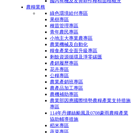
國內有機及友善耕作種植面積概況
農糧業務
綠色環境給付專區
果樹專區
種苗管理專區
青年農民專區
小地主大專業農專區
農業機械及自動化
糧食產業全面升級專區
剩餘資源循環及淨零碳匯
產銷履歷專區
花卉專區
公糧專區
農業產銷班專區
農產品加工專區
農機補助專區
農業部因應國際情勢農糧產業支持措施
專區
114年丹娜絲颱風及0708豪雨農糧產業
協助輔導措施
稻米專區
蔬菜專區