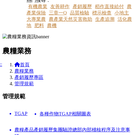
熱門搜尋：
有機農業
友善耕作
產銷履歷
稻作直接給付
農
產業保險
三章一Q
品質檢驗
標示檢查
小地主
大專業農
農產業天然災害救助
生產追溯
活化農
地
肥料
農機
農糧業務
::
首頁
農糧業務
產銷履歷專區
管理規範
管理規範
TGAP
各種作物TGAP相關圖表
農糧產品產銷履歷集團驗證總部內部稽核程序及注意事