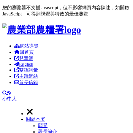
您的瀏覽器不支援javascript，但不影響網頁內容陳述，如開啟
JavaScript，可得到視覺與特效的最佳瀏覽
跳到主要內容區塊
網站導覽
回首頁
兒童網
English
雙語詞彙
主題網站
首長信箱
RSS
全文檢索
小
中
大
關於本署
願景
署長簡介