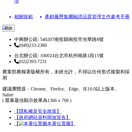
項
相關規範
產銷履歷集團驗證品質管理文件參考手冊
:::
開啟
中興辦公區: 540207南投縣南投市光華路8號
(049)233-2380
台北辦公區: 100024台北市杭州南路1段15號
(02)2393-7231
農業部農糧署版權所有，未經允許，不得以任何形式複製和採
用
建議瀏覽器：Chrome、Firefox、Edge、IE10.0以上版本、
Safari
( 螢幕最佳顯示效果為1366 x 768 )
【隱私權及安全政策】
【政府網站資料開放宣告】
【
本署位置圖】