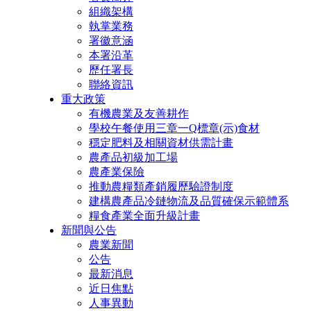
組織架構
執掌業務
署徽意涵
本署沿革
歷任署長
聯絡資訊
重大政策
有機農業及友善耕作
學校午餐使用三章一Q標章(示)食材
穩定肥料及相關資材供需計畫
農產品初級加工場
農產業保險
推動農糧類產銷履歷驗證制度
建構農產品冷鏈物流及品質確保示範體系
糧食產業全面升級計畫
新聞與公告
農業新聞
公告
最新消息
近日焦點
人事異動