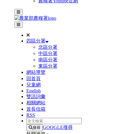
農糧署Youtube官網
主選單
其他網站選單
四區分署
北區分署
中區分署
南區分署
東區分署
網站導覽
回首頁
兒童網
English
雙語詞彙
相關網站
首長信箱
RSS
全文檢索
GOOGLE搜尋
搜尋