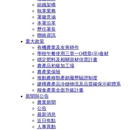
組織架構
執掌業務
署徽意涵
本署沿革
歷任署長
聯絡資訊
重大政策
有機農業及友善耕作
學校午餐使用三章一Q標章(示)食材
穩定肥料及相關資材供需計畫
農產品初級加工場
農產業保險
推動農糧類產銷履歷驗證制度
建構農產品冷鏈物流及品質確保示範體系
糧食產業全面升級計畫
新聞與公告
農業新聞
公告
最新消息
近日焦點
人事異動