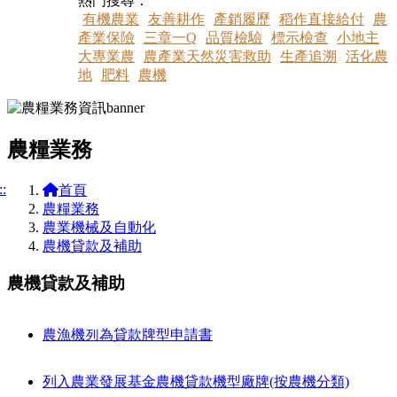
熱門搜尋：
有機農業
友善耕作
產銷履歷
稻作直接給付
農
產業保險
三章一Q
品質檢驗
標示檢查
小地主
大專業農
農產業天然災害救助
生產追溯
活化農
地
肥料
農機
農糧業務
::
首頁
農糧業務
農業機械及自動化
農機貸款及補助
農機貸款及補助
農漁機列為貸款牌型申請書
列入農業發展基金農機貸款機型廠牌(按農機分類)