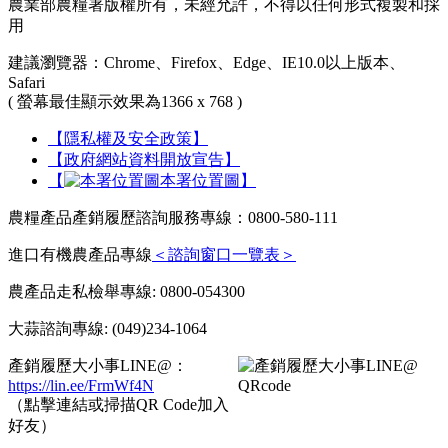
農業部農糧署版權所有，未經允許，不得以任何形式複製和採
用
建議瀏覽器：Chrome、Firefox、Edge、IE10.0以上版本、
Safari
( 螢幕最佳顯示效果為1366 x 768 )
【隱私權及安全政策】
【政府網站資料開放宣告】
【
本署位置圖】
農糧產品產銷履歷諮詢服務專線：0800-580-111
進口有機農產品專線
＜諮詢窗口一覽表＞
農產品走私檢舉專線: 0800-054300
大蒜諮詢專線: (049)234-1064
產銷履歷大小事LINE@：
https://lin.ee/FrmWf4N
（點擊連結或掃描QR Code加入
好友）