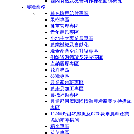
國內有機及友善耕作種植面積概況
農糧業務
綠色環境給付專區
果樹專區
種苗管理專區
青年農民專區
小地主大專業農專區
農業機械及自動化
糧食產業全面升級專區
剩餘資源循環及淨零碳匯
產銷履歷專區
花卉專區
公糧專區
農業產銷班專區
農產品加工專區
農機補助專區
農業部因應國際情勢農糧產業支持措施
專區
114年丹娜絲颱風及0708豪雨農糧產業
協助輔導措施
稻米專區
蔬菜專區