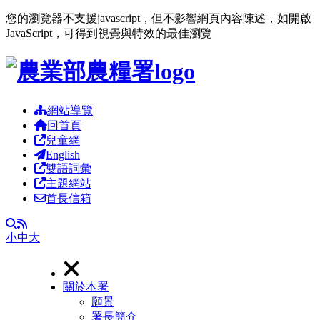
您的瀏覽器不支援javascript，但不影響網頁內容陳述，如開啟
JavaScript，可得到視覺與特效的最佳瀏覽
跳到主要內容區塊
網站導覽
回首頁
兒童網
English
雙語詞彙
主題網站
首長信箱
RSS
全文檢索
小
中
大
關於本署
願景
署長簡介