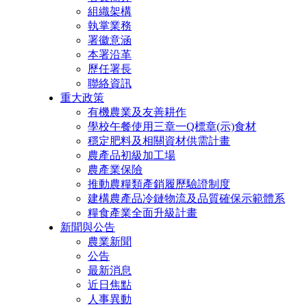
組織架構
執掌業務
署徽意涵
本署沿革
歷任署長
聯絡資訊
重大政策
有機農業及友善耕作
學校午餐使用三章一Q標章(示)食材
穩定肥料及相關資材供需計畫
農產品初級加工場
農產業保險
推動農糧類產銷履歷驗證制度
建構農產品冷鏈物流及品質確保示範體系
糧食產業全面升級計畫
新聞與公告
農業新聞
公告
最新消息
近日焦點
人事異動