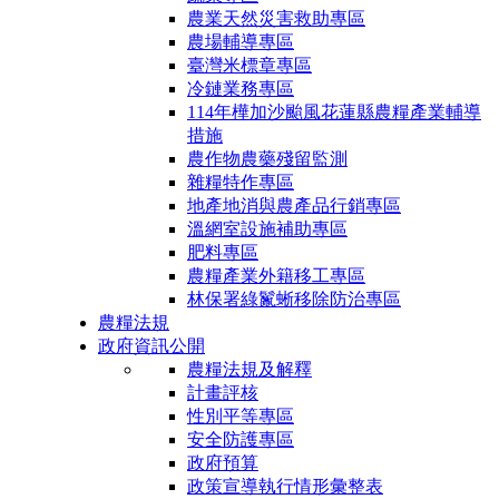
農業天然災害救助專區
農場輔導專區
臺灣米標章專區
冷鏈業務專區
114年樺加沙颱風花蓮縣農糧產業輔導
措施
農作物農藥殘留監測
雜糧特作專區
地產地消與農產品行銷專區
溫網室設施補助專區
肥料專區
農糧產業外籍移工專區
林保署綠鬣蜥移除防治專區
農糧法規
政府資訊公開
農糧法規及解釋
計畫評核
性別平等專區
安全防護專區
政府預算
政策宣導執行情形彙整表