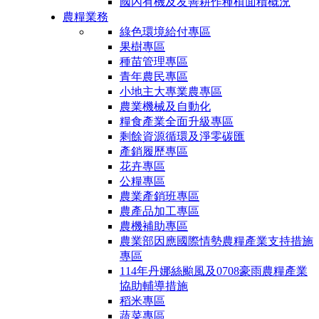
國內有機及友善耕作種植面積概況
農糧業務
綠色環境給付專區
果樹專區
種苗管理專區
青年農民專區
小地主大專業農專區
農業機械及自動化
糧食產業全面升級專區
剩餘資源循環及淨零碳匯
產銷履歷專區
花卉專區
公糧專區
農業產銷班專區
農產品加工專區
農機補助專區
農業部因應國際情勢農糧產業支持措施
專區
114年丹娜絲颱風及0708豪雨農糧產業
協助輔導措施
稻米專區
蔬菜專區