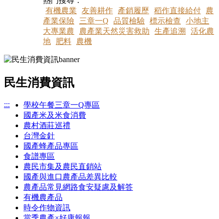
熱門搜尋：
有機農業
友善耕作
產銷履歷
稻作直接給付
農
產業保險
三章一Q
品質檢驗
標示檢查
小地主
大專業農
農產業天然災害救助
生產追溯
活化農
地
肥料
農機
民生消費資訊
:::
學校午餐三章一Q專區
國產米及米食消費
農村酒莊巡禮
台灣金針
國產蜂產品專區
食譜專區
農民市集及農民直銷站
國產與進口農產品差異比較
農產品常見網路食安疑慮及解答
有機農產品
時令作物資訊
當季農產×好康報報