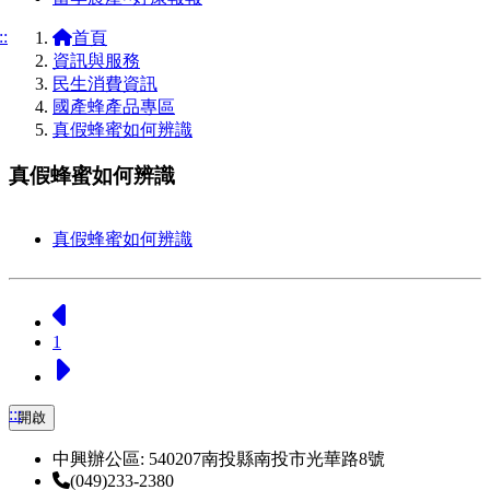
::
首頁
資訊與服務
民生消費資訊
國產蜂產品專區
真假蜂蜜如何辨識
真假蜂蜜如何辨識
真假蜂蜜如何辨識
上一頁
1
下一頁
:::
開啟
中興辦公區: 540207南投縣南投市光華路8號
(049)233-2380