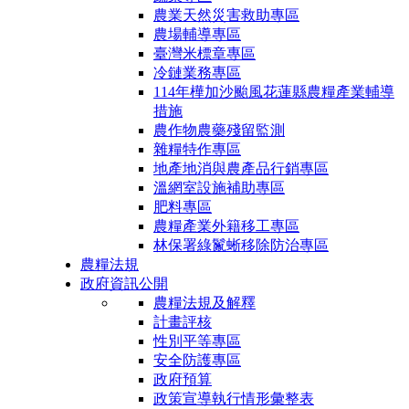
農業天然災害救助專區
農場輔導專區
臺灣米標章專區
冷鏈業務專區
114年樺加沙颱風花蓮縣農糧產業輔導
措施
農作物農藥殘留監測
雜糧特作專區
地產地消與農產品行銷專區
溫網室設施補助專區
肥料專區
農糧產業外籍移工專區
林保署綠鬣蜥移除防治專區
農糧法規
政府資訊公開
農糧法規及解釋
計畫評核
性別平等專區
安全防護專區
政府預算
政策宣導執行情形彙整表