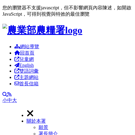
您的瀏覽器不支援javascript，但不影響網頁內容陳述，如開啟
JavaScript，可得到視覺與特效的最佳瀏覽
跳到主要內容區塊
網站導覽
回首頁
兒童網
English
雙語詞彙
主題網站
首長信箱
RSS
全文檢索
小
中
大
關於本署
願景
署長簡介