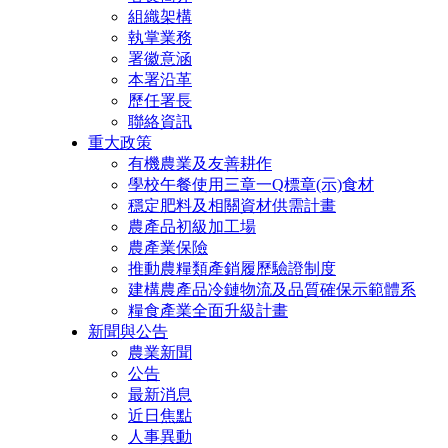
組織架構
執掌業務
署徽意涵
本署沿革
歷任署長
聯絡資訊
重大政策
有機農業及友善耕作
學校午餐使用三章一Q標章(示)食材
穩定肥料及相關資材供需計畫
農產品初級加工場
農產業保險
推動農糧類產銷履歷驗證制度
建構農產品冷鏈物流及品質確保示範體系
糧食產業全面升級計畫
新聞與公告
農業新聞
公告
最新消息
近日焦點
人事異動