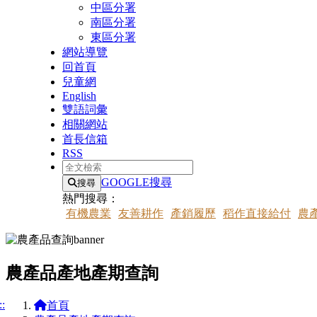
中區分署
南區分署
東區分署
網站導覽
回首頁
兒童網
English
雙語詞彙
相關網站
首長信箱
RSS
全文檢索
GOOGLE搜尋
搜尋
熱門搜尋：
有機農業
友善耕作
產銷履歷
稻作直接給付
農
農產品產地產期查詢
::
首頁