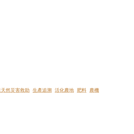
業天然災害救助
生產追溯
活化農地
肥料
農機