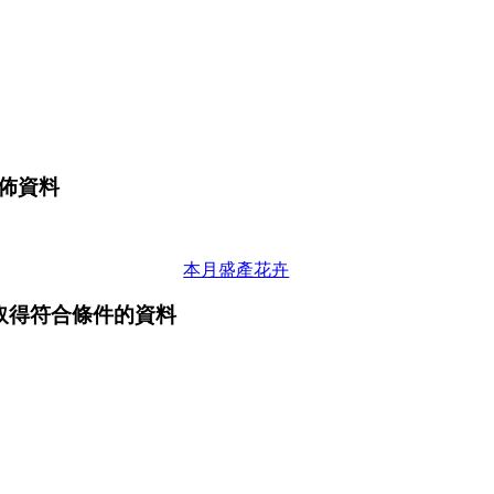
佈資料
本月盛產花卉
取得符合條件的資料