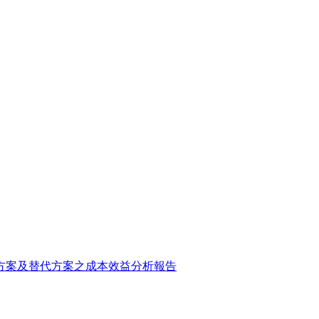
方案及替代方案之成本效益分析報告