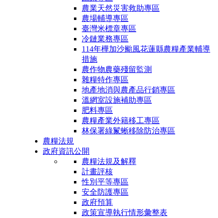
農業天然災害救助專區
農場輔導專區
臺灣米標章專區
冷鏈業務專區
114年樺加沙颱風花蓮縣農糧產業輔導
措施
農作物農藥殘留監測
雜糧特作專區
地產地消與農產品行銷專區
溫網室設施補助專區
肥料專區
農糧產業外籍移工專區
林保署綠鬣蜥移除防治專區
農糧法規
政府資訊公開
農糧法規及解釋
計畫評核
性別平等專區
安全防護專區
政府預算
政策宣導執行情形彙整表