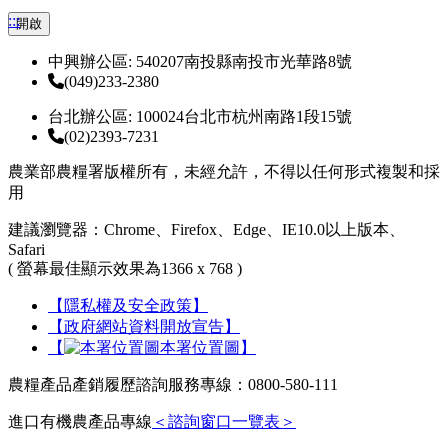
:::
開啟
中興辦公區: 540207南投縣南投市光華路8號
(049)233-2380
台北辦公區: 100024台北市杭州南路1段15號
(02)2393-7231
農業部農糧署版權所有，未經允許，不得以任何形式複製和採
用
建議瀏覽器：Chrome、Firefox、Edge、IE10.0以上版本、
Safari
( 螢幕最佳顯示效果為1366 x 768 )
【隱私權及安全政策】
【政府網站資料開放宣告】
【
本署位置圖】
農糧產品產銷履歷諮詢服務專線：0800-580-111
進口有機農產品專線
＜諮詢窗口一覽表＞