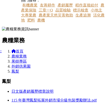
熱門搜尋：
有機農業
友善耕作
產銷履歷
稻作直接給付
農
產業保險
三章一Q
品質檢驗
標示檢查
小地主
大專業農
農產業天然災害救助
生產追溯
活化農
地
肥料
農機
農糧業務
::
首頁
農糧業務
果樹專區
外銷供果園
鳳梨
鳳梨
日文版產銷履歷標章說明
115 年臺灣鳳梨拓展外銷市場分級包裝獎勵辦法.pdf