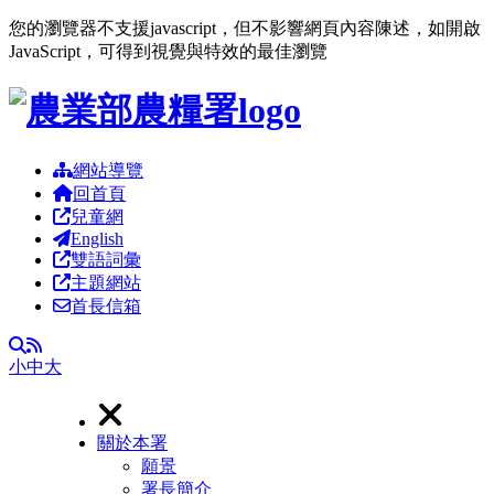
您的瀏覽器不支援javascript，但不影響網頁內容陳述，如開啟
JavaScript，可得到視覺與特效的最佳瀏覽
跳到主要內容區塊
網站導覽
回首頁
兒童網
English
雙語詞彙
主題網站
首長信箱
RSS
全文檢索
小
中
大
關於本署
願景
署長簡介