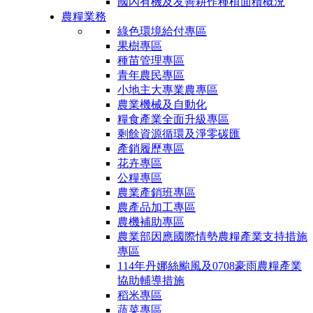
國內有機及友善耕作種植面積概況
農糧業務
綠色環境給付專區
果樹專區
種苗管理專區
青年農民專區
小地主大專業農專區
農業機械及自動化
糧食產業全面升級專區
剩餘資源循環及淨零碳匯
產銷履歷專區
花卉專區
公糧專區
農業產銷班專區
農產品加工專區
農機補助專區
農業部因應國際情勢農糧產業支持措施
專區
114年丹娜絲颱風及0708豪雨農糧產業
協助輔導措施
稻米專區
蔬菜專區