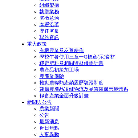
組織架構
執掌業務
署徽意涵
本署沿革
歷任署長
聯絡資訊
重大政策
有機農業及友善耕作
學校午餐使用三章一Q標章(示)食材
穩定肥料及相關資材供需計畫
農產品初級加工場
農產業保險
推動農糧類產銷履歷驗證制度
建構農產品冷鏈物流及品質確保示範體系
糧食產業全面升級計畫
新聞與公告
農業新聞
公告
最新消息
近日焦點
人事異動