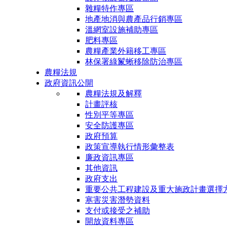
雜糧特作專區
地產地消與農產品行銷專區
溫網室設施補助專區
肥料專區
農糧產業外籍移工專區
林保署綠鬣蜥移除防治專區
農糧法規
政府資訊公開
農糧法規及解釋
計畫評核
性別平等專區
安全防護專區
政府預算
政策宣導執行情形彙整表
廉政資訊專區
其他資訊
政府支出
重要公共工程建設及重大施政計畫選擇
寒害災害潛勢資料
支付或接受之補助
開放資料專區