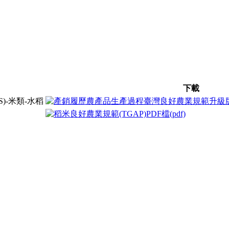
下載
)-米類-水稻