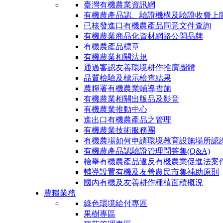
臺灣有機農業資訊網
有機農產品認、驗證機構及驗證收費上
已核發進口有機農產品同意文件查詢
有機農業商品化資材網路公開品牌
有機農產品標章
有機農業相關法規
通過審認友善環境耕作推廣團體
品質檢驗及標示檢查結果
農糧署有機農業輔導措施
有機農業相關出版品及影音
有機農業推動中心
進出口有機農產品之管理
有機農業技術服務團
有機農場如何申請環境教育設施場所認
有機農產品認驗證管理問答集(Q&A)
檢舉有機農產品違反有機農業促進法案
輔導設置有機及友善農民市集補助原則
國內有機及友善耕作種植面積概況
農糧業務
綠色環境給付專區
果樹專區