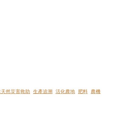
業天然災害救助
生產追溯
活化農地
肥料
農機