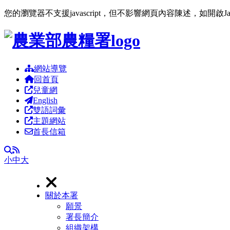
您的瀏覽器不支援javascript，但不影響網頁內容陳述，如開啟J
跳到主要內容區塊
網站導覽
回首頁
兒童網
English
雙語詞彙
主題網站
首長信箱
RSS
全文檢索
小
中
大
關於本署
願景
署長簡介
組織架構