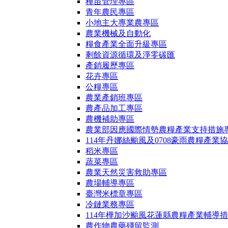
種苗管理專區
青年農民專區
小地主大專業農專區
農業機械及自動化
糧食產業全面升級專區
剩餘資源循環及淨零碳匯
產銷履歷專區
花卉專區
公糧專區
農業產銷班專區
農產品加工專區
農機補助專區
農業部因應國際情勢農糧產業支持措施
114年丹娜絲颱風及0708豪雨農糧產業
稻米專區
蔬菜專區
農業天然災害救助專區
農場輔導專區
臺灣米標章專區
冷鏈業務專區
114年樺加沙颱風花蓮縣農糧產業輔導
農作物農藥殘留監測