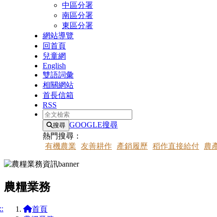
中區分署
南區分署
東區分署
網站導覽
回首頁
兒童網
English
雙語詞彙
相關網站
首長信箱
RSS
全文檢索
GOOGLE搜尋
搜尋
熱門搜尋：
有機農業
友善耕作
產銷履歷
稻作直接給付
農
農糧業務
::
首頁