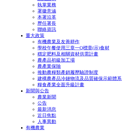
執掌業務
署徽意涵
本署沿革
歷任署長
聯絡資訊
重大政策
有機農業及友善耕作
學校午餐使用三章一Q標章(示)食材
穩定肥料及相關資材供需計畫
農產品初級加工場
農產業保險
推動農糧類產銷履歷驗證制度
建構農產品冷鏈物流及品質確保示範體系
糧食產業全面升級計畫
新聞與公告
農業新聞
公告
最新消息
近日焦點
人事異動
有機農業