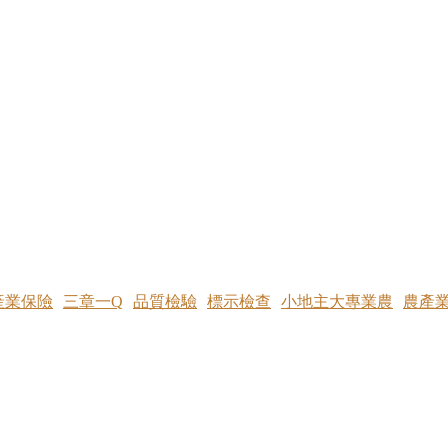
產業保險
三章一Q
品質檢驗
標示檢查
小地主大專業農
農產