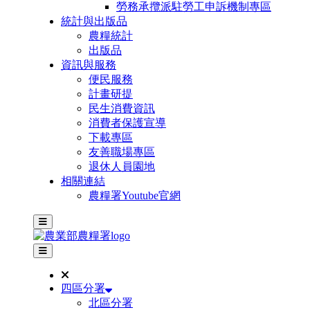
勞務承攬派駐勞工申訴機制專區
統計與出版品
農糧統計
出版品
資訊與服務
便民服務
計畫研提
民生消費資訊
消費者保護宣導
下載專區
友善職場專區
退休人員園地
相關連結
農糧署Youtube官網
主選單
其他網站選單
四區分署
北區分署