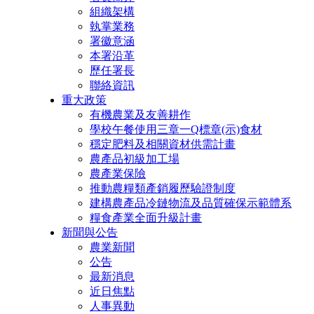
組織架構
執掌業務
署徽意涵
本署沿革
歷任署長
聯絡資訊
重大政策
有機農業及友善耕作
學校午餐使用三章一Q標章(示)食材
穩定肥料及相關資材供需計畫
農產品初級加工場
農產業保險
推動農糧類產銷履歷驗證制度
建構農產品冷鏈物流及品質確保示範體系
糧食產業全面升級計畫
新聞與公告
農業新聞
公告
最新消息
近日焦點
人事異動