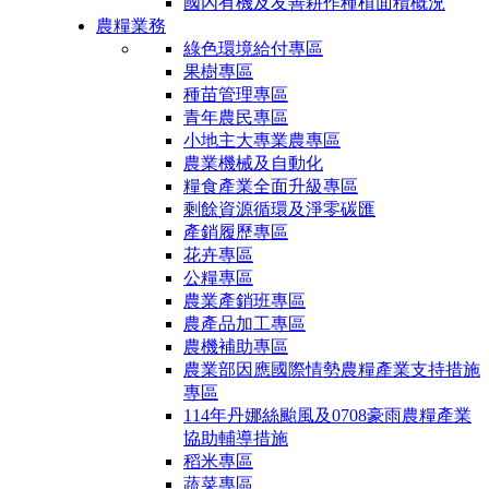
國內有機及友善耕作種植面積概況
農糧業務
綠色環境給付專區
果樹專區
種苗管理專區
青年農民專區
小地主大專業農專區
農業機械及自動化
糧食產業全面升級專區
剩餘資源循環及淨零碳匯
產銷履歷專區
花卉專區
公糧專區
農業產銷班專區
農產品加工專區
農機補助專區
農業部因應國際情勢農糧產業支持措施
專區
114年丹娜絲颱風及0708豪雨農糧產業
協助輔導措施
稻米專區
蔬菜專區