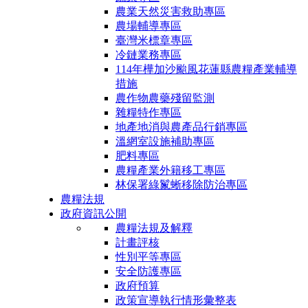
農業天然災害救助專區
農場輔導專區
臺灣米標章專區
冷鏈業務專區
114年樺加沙颱風花蓮縣農糧產業輔導
措施
農作物農藥殘留監測
雜糧特作專區
地產地消與農產品行銷專區
溫網室設施補助專區
肥料專區
農糧產業外籍移工專區
林保署綠鬣蜥移除防治專區
農糧法規
政府資訊公開
農糧法規及解釋
計畫評核
性別平等專區
安全防護專區
政府預算
政策宣導執行情形彙整表