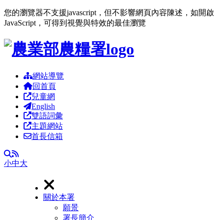
您的瀏覽器不支援javascript，但不影響網頁內容陳述，如開啟
JavaScript，可得到視覺與特效的最佳瀏覽
跳到主要內容區塊
網站導覽
回首頁
兒童網
English
雙語詞彙
主題網站
首長信箱
RSS
全文檢索
小
中
大
關於本署
願景
署長簡介