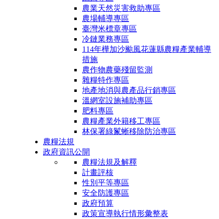
農業天然災害救助專區
農場輔導專區
臺灣米標章專區
冷鏈業務專區
114年樺加沙颱風花蓮縣農糧產業輔導
措施
農作物農藥殘留監測
雜糧特作專區
地產地消與農產品行銷專區
溫網室設施補助專區
肥料專區
農糧產業外籍移工專區
林保署綠鬣蜥移除防治專區
農糧法規
政府資訊公開
農糧法規及解釋
計畫評核
性別平等專區
安全防護專區
政府預算
政策宣導執行情形彙整表