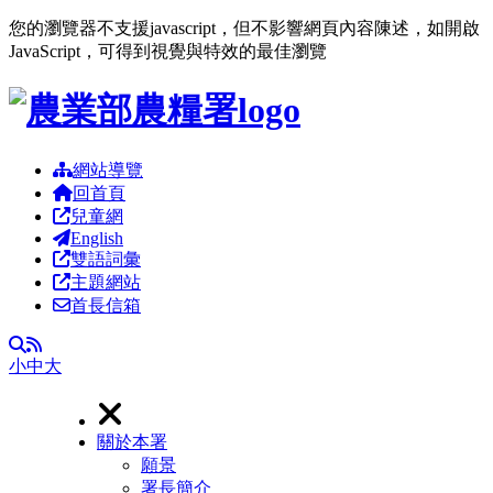
您的瀏覽器不支援javascript，但不影響網頁內容陳述，如開啟
JavaScript，可得到視覺與特效的最佳瀏覽
跳到主要內容區塊
網站導覽
回首頁
兒童網
English
雙語詞彙
主題網站
首長信箱
RSS
全文檢索
小
中
大
關於本署
願景
署長簡介