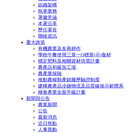
組織架構
執掌業務
署徽意涵
本署沿革
歷任署長
聯絡資訊
重大政策
有機農業及友善耕作
學校午餐使用三章一Q標章(示)食材
穩定肥料及相關資材供需計畫
農產品初級加工場
農產業保險
推動農糧類產銷履歷驗證制度
建構農產品冷鏈物流及品質確保示範體系
糧食產業全面升級計畫
新聞與公告
農業新聞
公告
最新消息
近日焦點
人事異動