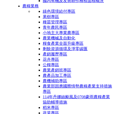
國內有機及友善耕作種植面積概況
農糧業務
綠色環境給付專區
果樹專區
種苗管理專區
青年農民專區
小地主大專業農專區
農業機械及自動化
糧食產業全面升級專區
剩餘資源循環及淨零碳匯
產銷履歷專區
花卉專區
公糧專區
農業產銷班專區
農產品加工專區
農機補助專區
農業部因應國際情勢農糧產業支持措施
專區
114年丹娜絲颱風及0708豪雨農糧產業
協助輔導措施
稻米專區
蔬菜專區