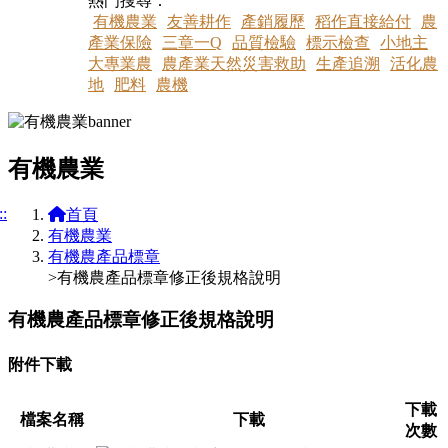
熱門搜尋：
有機農業
友善耕作
產銷履歷
稻作直接給付
農
產業保險
三章一Q
品質檢驗
標示檢查
小地主
大專業農
農產業天然災害救助
生產追溯
活化農
地
肥料
農機
有機農業
::
首頁
有機農業
有機農產品標章
>有機農產品標章修正後規格說明
有機農產品標章修正後規格說明
附件下載
下載
檔案名稱
下載
次數