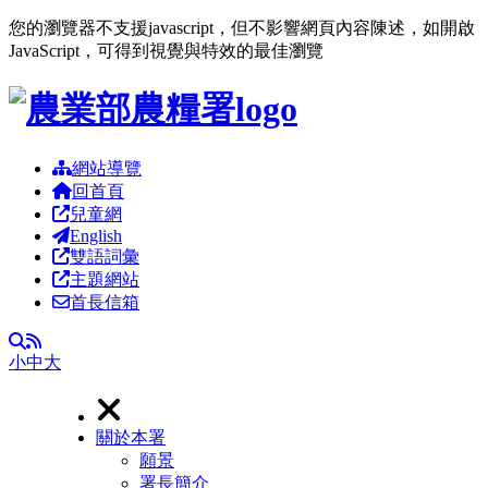
您的瀏覽器不支援javascript，但不影響網頁內容陳述，如開啟
JavaScript，可得到視覺與特效的最佳瀏覽
跳到主要內容區塊
網站導覽
回首頁
兒童網
English
雙語詞彙
主題網站
首長信箱
RSS
全文檢索
小
中
大
關於本署
願景
署長簡介