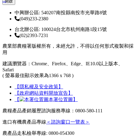
:::
開啟
中興辦公區: 540207南投縣南投市光華路8號
(049)233-2380
台北辦公區: 100024台北市杭州南路1段15號
(02)2393-7231
農業部農糧署版權所有，未經允許，不得以任何形式複製和採
用
建議瀏覽器：Chrome、Firefox、Edge、IE10.0以上版本、
Safari
( 螢幕最佳顯示效果為1366 x 768 )
【隱私權及安全政策】
【政府網站資料開放宣告】
【
本署位置圖】
農糧產品產銷履歷諮詢服務專線：0800-580-111
進口有機農產品專線
＜諮詢窗口一覽表＞
農產品走私檢舉專線: 0800-054300