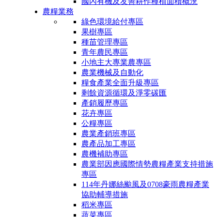
國內有機及友善耕作種植面積概況
農糧業務
綠色環境給付專區
果樹專區
種苗管理專區
青年農民專區
小地主大專業農專區
農業機械及自動化
糧食產業全面升級專區
剩餘資源循環及淨零碳匯
產銷履歷專區
花卉專區
公糧專區
農業產銷班專區
農產品加工專區
農機補助專區
農業部因應國際情勢農糧產業支持措施
專區
114年丹娜絲颱風及0708豪雨農糧產業
協助輔導措施
稻米專區
蔬菜專區