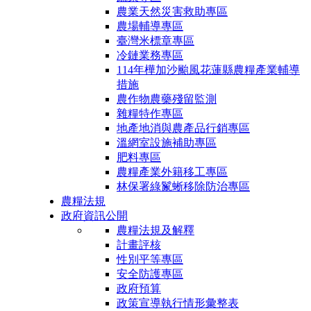
農業天然災害救助專區
農場輔導專區
臺灣米標章專區
冷鏈業務專區
114年樺加沙颱風花蓮縣農糧產業輔導
措施
農作物農藥殘留監測
雜糧特作專區
地產地消與農產品行銷專區
溫網室設施補助專區
肥料專區
農糧產業外籍移工專區
林保署綠鬣蜥移除防治專區
農糧法規
政府資訊公開
農糧法規及解釋
計畫評核
性別平等專區
安全防護專區
政府預算
政策宣導執行情形彙整表