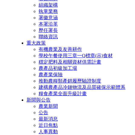
組織架構
執掌業務
署徽意涵
本署沿革
歷任署長
聯絡資訊
重大政策
有機農業及友善耕作
學校午餐使用三章一Q標章(示)食材
穩定肥料及相關資材供需計畫
農產品初級加工場
農產業保險
推動農糧類產銷履歷驗證制度
建構農產品冷鏈物流及品質確保示範體系
糧食產業全面升級計畫
新聞與公告
農業新聞
公告
最新消息
近日焦點
人事異動