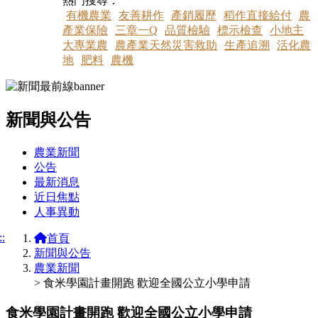
熱門搜尋：
有機農業
友善耕作
產銷履歷
稻作直接給付
農
產業保險
三章一Q
品質檢驗
標示檢查
小地主
大專業農
農產業天然災害救助
生產追溯
活化農
地
肥料
農機
新聞與公告
:::
農業新聞
公告
最新消息
近日焦點
人事異動
::
首頁
新聞與公告
農業新聞
> 食米學園計畫開跑 歡迎全國公立小學申請
食米學園計畫開跑 歡迎全國公立小學申請