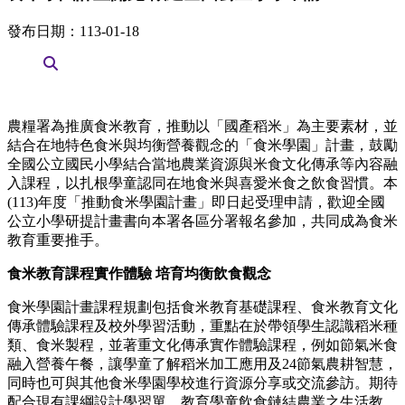
發布日期：113-01-18
農糧署為推廣食米教育，推動以「國產稻米」為主要素材，並
結合在地特色食米與均衡營養觀念的「食米學園」計畫，鼓勵
全國公立國民小學結合當地農業資源與米食文化傳承等內容融
入課程，以扎根學童認同在地食米與喜愛米食之飲食習慣。本
(113)年度「推動食米學園計畫」即日起受理申請，歡迎全國
公立小學研提計畫書向本署各區分署報名參加，共同成為食米
教育重要推手。
食米教育課程實作體驗 培育均衡飲食觀念
食米學園計畫課程規劃包括食米教育基礎課程、食米教育文化
傳承體驗課程及校外學習活動，重點在於帶領學生認識稻米種
類、食米製程，並著重文化傳承實作體驗課程，例如節氣米食
融入營養午餐，讓學童了解稻米加工應用及24節氣農耕智慧，
同時也可與其他食米學園學校進行資源分享或交流參訪。期待
配合現有課綱設計學習單，教育學童飲食鏈結農業之生活教