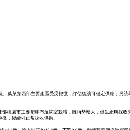
報。葉菜類西部主要產區受災輕微，評估後續可穩定供應；另該
部桃園市主要塑膠布溫網室栽培，雖雨勢較大，但生產與採收未
輕微，後續可正常採收供應。