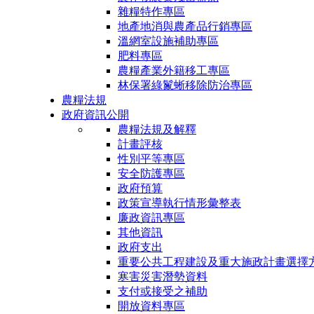
雜糧特作專區
地產地消與農產品行銷專區
溫網室設施補助專區
肥料專區
農糧產業外籍移工專區
林保署綠鬣蜥移除防治專區
農糧法規
政府資訊公開
農糧法規及解釋
計畫評核
性別平等專區
安全防護專區
政府預算
政策宣導執行情形彙整表
廉政資訊專區
其他資訊
政府支出
重要公共工程建設及重大施政計畫選擇
寒害災害潛勢資料
支付或接受之補助
開放資料專區