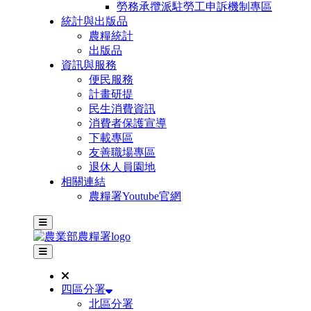
勞務承攬派駐勞工申訴機制專區
統計與出版品
農糧統計
出版品
資訊與服務
便民服務
計畫研提
民生消費資訊
消費者保護宣導
下載專區
友善職場專區
退休人員園地
相關連結
農糧署Youtube官網
主選單
其他網站選單
四區分署
北區分署