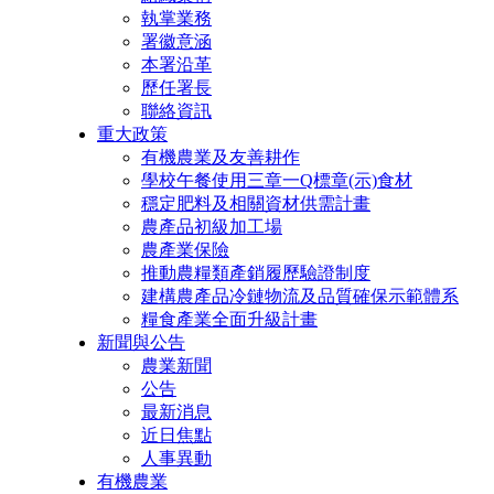
執掌業務
署徽意涵
本署沿革
歷任署長
聯絡資訊
重大政策
有機農業及友善耕作
學校午餐使用三章一Q標章(示)食材
穩定肥料及相關資材供需計畫
農產品初級加工場
農產業保險
推動農糧類產銷履歷驗證制度
建構農產品冷鏈物流及品質確保示範體系
糧食產業全面升級計畫
新聞與公告
農業新聞
公告
最新消息
近日焦點
人事異動
有機農業