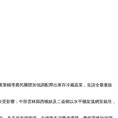
署業輔導農民團體加強調配釋出庫存冷藏蔬菜，並請全臺量販
受影響；中部雲林縣西螺鎮及二崙鄉以水平棚架溫網室栽培，