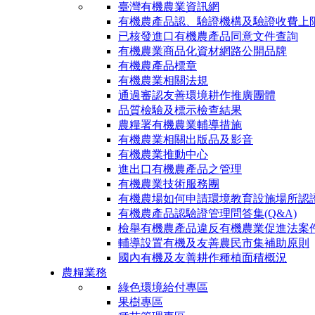
臺灣有機農業資訊網
有機農產品認、驗證機構及驗證收費上
已核發進口有機農產品同意文件查詢
有機農業商品化資材網路公開品牌
有機農產品標章
有機農業相關法規
通過審認友善環境耕作推廣團體
品質檢驗及標示檢查結果
農糧署有機農業輔導措施
有機農業相關出版品及影音
有機農業推動中心
進出口有機農產品之管理
有機農業技術服務團
有機農場如何申請環境教育設施場所認
有機農產品認驗證管理問答集(Q&A)
檢舉有機農產品違反有機農業促進法案
輔導設置有機及友善農民市集補助原則
國內有機及友善耕作種植面積概況
農糧業務
綠色環境給付專區
果樹專區