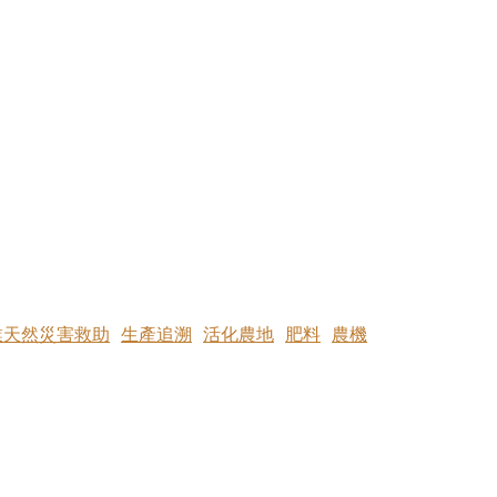
業天然災害救助
生產追溯
活化農地
肥料
農機