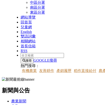
中區分署
南區分署
東區分署
網站導覽
回首頁
兒童網
English
雙語詞彙
相關網站
首長信箱
RSS
全文檢索
GOOGLE搜尋
搜尋
熱門搜尋：
有機農業
友善耕作
產銷履歷
稻作直接給付
農
新聞與公告
:::
農業新聞