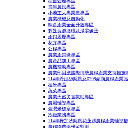
種苗管理專區
青年農民專區
小地主大專業農專區
農業機械及自動化
糧食產業全面升級專區
剩餘資源循環及淨零碳匯
產銷履歷專區
花卉專區
公糧專區
農業產銷班專區
農產品加工專區
農機補助專區
農業部因應國際情勢農糧產業支持措施
114年丹娜絲颱風及0708豪雨農糧產業
稻米專區
蔬菜專區
農業天然災害救助專區
農場輔導專區
臺灣米標章專區
冷鏈業務專區
114年樺加沙颱風花蓮縣農糧產業輔導
農作物農藥殘留監測