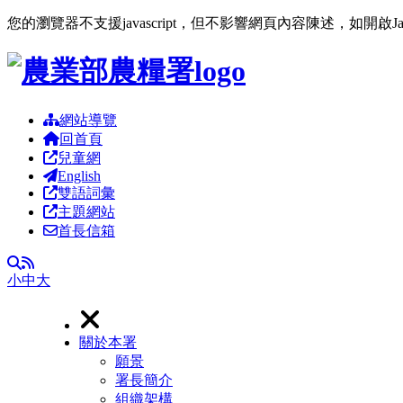
您的瀏覽器不支援javascript，但不影響網頁內容陳述，如開啟J
跳到主要內容區塊
網站導覽
回首頁
兒童網
English
雙語詞彙
主題網站
首長信箱
RSS
全文檢索
小
中
大
關於本署
願景
署長簡介
組織架構