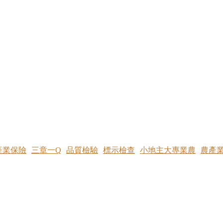
產業保險
三章一Q
品質檢驗
標示檢查
小地主大專業農
農產