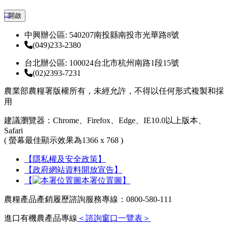
:::
開啟
中興辦公區: 540207南投縣南投市光華路8號
(049)233-2380
台北辦公區: 100024台北市杭州南路1段15號
(02)2393-7231
農業部農糧署版權所有，未經允許，不得以任何形式複製和採
用
建議瀏覽器：Chrome、Firefox、Edge、IE10.0以上版本、
Safari
( 螢幕最佳顯示效果為1366 x 768 )
【隱私權及安全政策】
【政府網站資料開放宣告】
【
本署位置圖】
農糧產品產銷履歷諮詢服務專線：0800-580-111
進口有機農產品專線
＜諮詢窗口一覽表＞