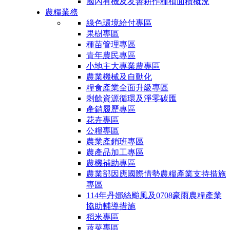
國內有機及友善耕作種植面積概況
農糧業務
綠色環境給付專區
果樹專區
種苗管理專區
青年農民專區
小地主大專業農專區
農業機械及自動化
糧食產業全面升級專區
剩餘資源循環及淨零碳匯
產銷履歷專區
花卉專區
公糧專區
農業產銷班專區
農產品加工專區
農機補助專區
農業部因應國際情勢農糧產業支持措施
專區
114年丹娜絲颱風及0708豪雨農糧產業
協助輔導措施
稻米專區
蔬菜專區