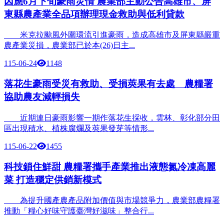
因應6月下旬豪雨災情 農業部主動公告高雄市、屏
東縣農產業全品項辦理現金救助與低利貸款
米克拉颱風外圍環流引進豪雨，造成高雄市及屏東縣嚴重
農產業災損，農業部已於本(26)日主...
115-06-24
1148
落花生豪雨受災有救助、受損莢果有去處 農糧署
協助農友減輕損失
近期連日豪雨影響一期作落花生採收，雲林、彰化部分田
區出現積水、植株腐爛及莢果發芽等情形...
115-06-22
1455
科技鎖住鮮甜 農糧署攜手產業推出液態氮冷凍高麗
菜 打造穩定供銷新模式
為提升國產農產品附加價值與市場競爭力，農業部農糧署
推動「糧心好味守護臺灣好滋味」整合行...