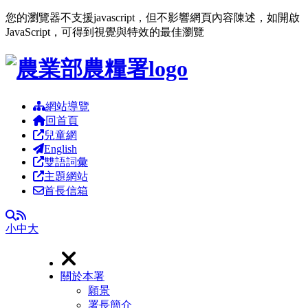
您的瀏覽器不支援javascript，但不影響網頁內容陳述，如開啟
JavaScript，可得到視覺與特效的最佳瀏覽
跳到主要內容區塊
網站導覽
回首頁
兒童網
English
雙語詞彙
主題網站
首長信箱
RSS
全文檢索
小
中
大
關於本署
願景
署長簡介