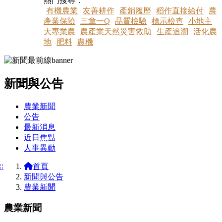
熱門搜尋：
有機農業
友善耕作
產銷履歷
稻作直接給付
農
產業保險
三章一Q
品質檢驗
標示檢查
小地主
大專業農
農產業天然災害救助
生產追溯
活化農
地
肥料
農機
新聞與公告
:::
農業新聞
公告
最新消息
近日焦點
人事異動
::
首頁
新聞與公告
農業新聞
農業新聞