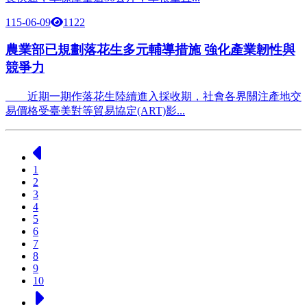
115-06-09
1122
農業部已規劃落花生多元輔導措施 強化產業韌性與
競爭力
近期一期作落花生陸續進入採收期，社會各界關注產地交
易價格受臺美對等貿易協定(ART)影...
上一頁
1
2
3
4
5
6
7
8
9
10
下一頁