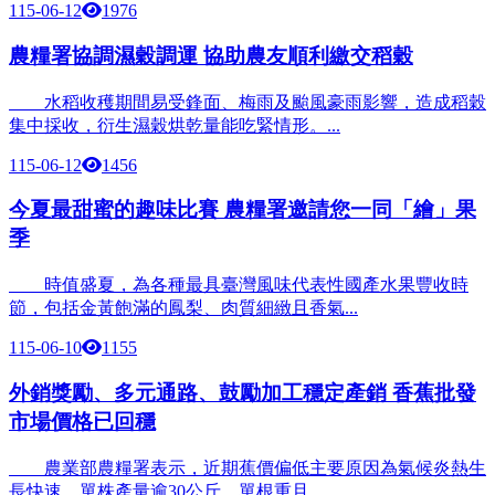
115-06-12
1976
農糧署協調濕穀調運 協助農友順利繳交稻穀
水稻收穫期間易受鋒面、梅雨及颱風豪雨影響，造成稻穀
集中採收，衍生濕穀烘乾量能吃緊情形。...
115-06-12
1456
今夏最甜蜜的趣味比賽 農糧署邀請您一同「繪」果
季
時值盛夏，為各種最具臺灣風味代表性國產水果豐收時
節，包括金黃飽滿的鳳梨、肉質細緻且香氣...
115-06-10
1155
外銷獎勵、多元通路、鼓勵加工穩定產銷 香蕉批發
市場價格已回穩
農業部農糧署表示，近期蕉價偏低主要原因為氣候炎熱生
長快速，單株產量逾30公斤，單根重且...