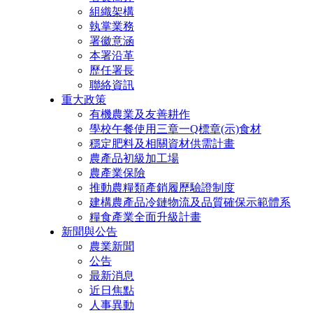
組織架構
執掌業務
署徽意涵
本署沿革
歷任署長
聯絡資訊
重大政策
有機農業及友善耕作
學校午餐使用三章一Q標章(示)食材
穩定肥料及相關資材供需計畫
農產品初級加工場
農產業保險
推動農糧類產銷履歷驗證制度
建構農產品冷鏈物流及品質確保示範體系
糧食產業全面升級計畫
新聞與公告
農業新聞
公告
最新消息
近日焦點
人事異動