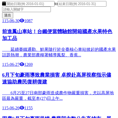
開始日期
結束日期
to
115-06-30
1087
前進鳳山車站！台鐵便當體驗館開箱國產水果特色
加工品
延續臺鐵通勤、鮮果隨行於全臺核心車站掀起的國產水果
話題熱潮，農業部農糧署輔導鳳梨、香蕉...
115-06-27
1269
6月下旬豪雨導致農業損害 卓揆赴高屏視察指示儘
速協助農民復耕復建
6月25至27日南部豪雨造成農作物嚴重損害，尤以高屏地
區最為嚴重，截至本(27)日上午...
115-06-26
1155