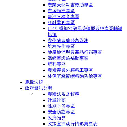
農業天然災害救助專區
農場輔導專區
臺灣米標章專區
冷鏈業務專區
114年樺加沙颱風花蓮縣農糧產業輔導
措施
農作物農藥殘留監測
雜糧特作專區
地產地消與農產品行銷專區
溫網室設施補助專區
肥料專區
農糧產業外籍移工專區
林保署綠鬣蜥移除防治專區
農糧法規
政府資訊公開
農糧法規及解釋
計畫評核
性別平等專區
安全防護專區
政府預算
政策宣導執行情形彙整表