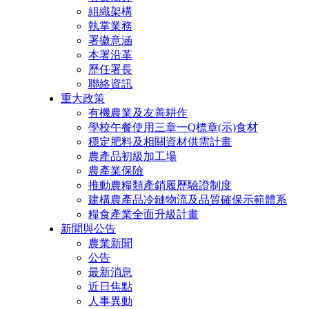
組織架構
執掌業務
署徽意涵
本署沿革
歷任署長
聯絡資訊
重大政策
有機農業及友善耕作
學校午餐使用三章一Q標章(示)食材
穩定肥料及相關資材供需計畫
農產品初級加工場
農產業保險
推動農糧類產銷履歷驗證制度
建構農產品冷鏈物流及品質確保示範體系
糧食產業全面升級計畫
新聞與公告
農業新聞
公告
最新消息
近日焦點
人事異動