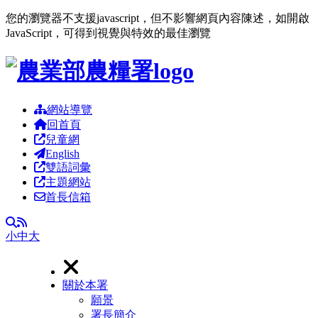
您的瀏覽器不支援javascript，但不影響網頁內容陳述，如開啟
JavaScript，可得到視覺與特效的最佳瀏覽
跳到主要內容區塊
網站導覽
回首頁
兒童網
English
雙語詞彙
主題網站
首長信箱
RSS
全文檢索
小
中
大
關於本署
願景
署長簡介