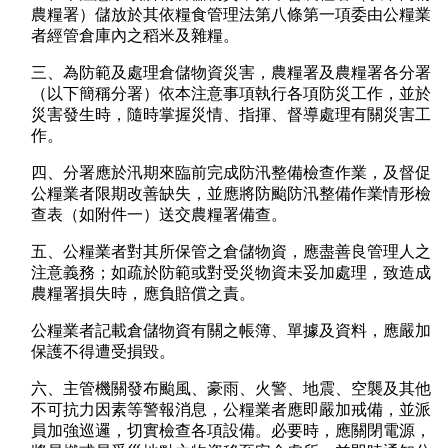
農糧署）儲放於其依糧食管理法第八條第一項委由公糧業
者經管倉庫內之稻米及雜糧。
三、為防範及處理倉儲物資災害，農糧署及農糧署各分署
（以下簡稱分署）依本注意事項執行各項防災工作，並於
災害發生時，隨時掌握災情、指揮、督導處理有關災害工
作。
四、分署應於汛期來臨前完成防汛整備檢查作業，及督促
公糧業者限期改善缺失，並應將防颱防汛整備作業情形檢
查表（如附件一）送交農糧署備查。
五、公糧業者對其所保管之倉儲物資，應盡善良管理人之
注意義務；如疏於防範或對受災物資未妥加處理，致造成
農糧署損失時，應負賠償之責。
公糧業者記載倉儲物資有關之帳簿、單據及資料，應嚴加
保護不得遭受損毀。
六、主管機關發布颱風、豪雨、火警、地震、空襲及其他
不可抗力因素等警報消息，公糧業者應即嚴加戒備，並派
員加強巡邏，切實檢查各項設備。必要時，應關閉電源，