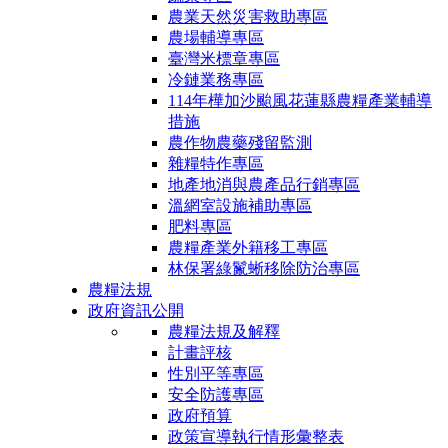
農業天然災害救助專區
農場輔導專區
臺灣米標章專區
冷鏈業務專區
114年樺加沙颱風花蓮縣農糧產業輔導
措施
農作物農藥殘留監測
雜糧特作專區
地產地消與農產品行銷專區
溫網室設施補助專區
肥料專區
農糧產業外籍移工專區
林保署綠鬣蜥移除防治專區
農糧法規
政府資訊公開
農糧法規及解釋
計畫評核
性別平等專區
安全防護專區
政府預算
政策宣導執行情形彙整表