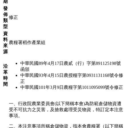
期
發
佈
修正
類
型
資
料
農糧署稻作產業組
來
源
中華民國89年4月17日農貳（行）字第891125198號
沿
函頒
革
中華民國93年4月15日農授糧字第0931131168號令修
時
正
間
中華民國101年3月9日農糧字第1011095099號令修正
一、行政院農業委員會(以下簡稱本會)為防範倉儲物資遭
受不可抗力之災害，及搶救處理受災物資，特訂定本注意
事項。
二、本注意事項所稱倉儲物資，指本會農糧署（以下簡稱