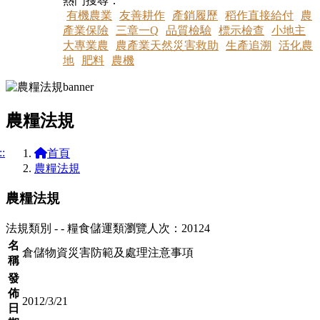
熱門搜尋：
有機農業
友善耕作
產銷履歷
稻作直接給付
農
產業保險
三章一Q
品質檢驗
標示檢查
小地主
大專業農
農產業天然災害救助
生產追溯
活化農
地
肥料
農機
農糧法規
::
首頁
農糧法規
農糧法規
法規類別 - - 糧食儲運類
瀏覽人次：20124
名
倉儲物資災害防範及處理注意事項
稱
發
佈
2012/3/21
日