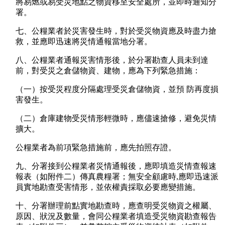
將易燃或易受災地點之物資移至安全處所，並即時通知分
署。
七、公糧業者於災害發生時，對於受災物資應及時盡力搶
救，並應即迅速將災情通報當地分署。
八、公糧業者通報災害情形後，於分署勘查人員未到達
前，對受災之倉儲物資、建物，應為下列緊急措施：
（一）按受災程度分隔處理受災倉儲物資，並預 防再度損
害發生。
（二）倉庫建物受災情形輕微時，應儘速搶修，避免災情
擴大。
公糧業者為前項緊急措施前，應先拍照存證。
九、分署接到公糧業者災情通報後，應即填造災情查報速
報表（如附件二）傳真農糧署；無安全顧慮時,應即迅速派
員實地勘查受害情形，並依權責採取必要應變措施。
十、分署辦理前點實地勘查時，應查明受災物資之權屬、
原因、狀況及數量，會同公糧業者填造受災物資勘查報告