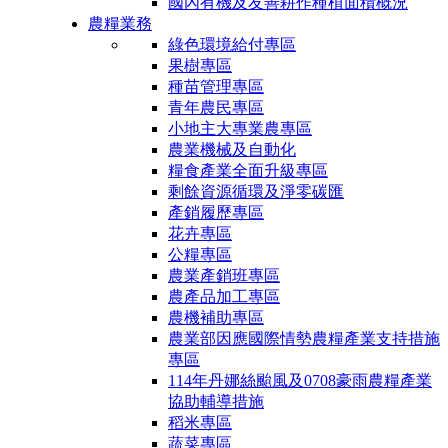
國內有機及友善耕作種植面積概況
農糧業務
綠色環境給付專區
果樹專區
種苗管理專區
青年農民專區
小地主大專業農專區
農業機械及自動化
糧食產業全面升級專區
剩餘資源循環及淨零碳匯
產銷履歷專區
花卉專區
公糧專區
農業產銷班專區
農產品加工專區
農機補助專區
農業部因應國際情勢農糧產業支持措施
專區
114年丹娜絲颱風及0708豪雨農糧產業
協助輔導措施
稻米專區
蔬菜專區