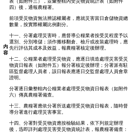
表（如附件三），並彙整轄內受災物資統計表（如附件
四）後，通報農糧署。
前項受災物資無法辨認權屬者，應就災害當日倉儲物資總
數量，按實際權屬比例劃分。
十一、分署處理災害時，應督導公糧業者按受災程度予以
選別、分別堆儲；須作搬移翻倉、檢斤或改裝處理時，應
內
先行評估其成本及效益，報農糧署核定後辦理。
容
十二、公糧業者處理受災物資，應逐日填造處理災害受災
物資日報表（如附件五）報分署核定後辦理；分署派有駐
區監督處理人員者，該日報表應逐日交監督處理人員會章
證明。
分署逐日彙整轄內公糧業者處理受災物資日報表（如附件
六）傳真農糧署備查。
十三、農糧署應依分署所送處理受災物資日報表，隨時督
導分署進行處理災害事宜。
十四、分署對受災物資應按檢驗結果，依下列規定辦理
後，迅即詳列處理災害受災物資統計表，報農糧署備查：