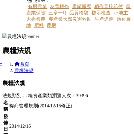
熱門搜尋：
有機農業
友善耕作
產銷履歷
稻作直接給付
農
產業保險
三章一Q
品質檢驗
標示檢查
小地主
大專業農
農產業天然災害救助
生產追溯
活化農
地
肥料
農機
農糧法規
::
首頁
農糧法規
農糧法規
法規類別 - - 糧食產業類
瀏覽人次：39396
名
糧商管理規則(2014/12/15修正)
稱
發
佈
2014/12/16
日