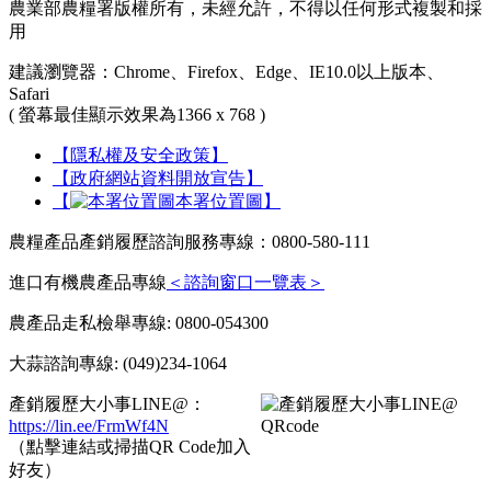
農業部農糧署版權所有，未經允許，不得以任何形式複製和採
用
建議瀏覽器：Chrome、Firefox、Edge、IE10.0以上版本、
Safari
( 螢幕最佳顯示效果為1366 x 768 )
【隱私權及安全政策】
【政府網站資料開放宣告】
【
本署位置圖】
農糧產品產銷履歷諮詢服務專線：0800-580-111
進口有機農產品專線
＜諮詢窗口一覽表＞
農產品走私檢舉專線: 0800-054300
大蒜諮詢專線: (049)234-1064
產銷履歷大小事LINE@：
https://lin.ee/FrmWf4N
（點擊連結或掃描QR Code加入
好友）