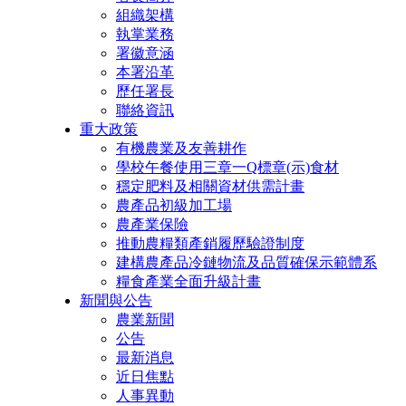
組織架構
執掌業務
署徽意涵
本署沿革
歷任署長
聯絡資訊
重大政策
有機農業及友善耕作
學校午餐使用三章一Q標章(示)食材
穩定肥料及相關資材供需計畫
農產品初級加工場
農產業保險
推動農糧類產銷履歷驗證制度
建構農產品冷鏈物流及品質確保示範體系
糧食產業全面升級計畫
新聞與公告
農業新聞
公告
最新消息
近日焦點
人事異動