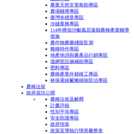
農業天然災害救助專區
農場輔導專區
臺灣米標章專區
冷鏈業務專區
114年樺加沙颱風花蓮縣農糧產業輔導
措施
農作物農藥殘留監測
雜糧特作專區
地產地消與農產品行銷專區
溫網室設施補助專區
肥料專區
農糧產業外籍移工專區
林保署綠鬣蜥移除防治專區
農糧法規
政府資訊公開
農糧法規及解釋
計畫評核
性別平等專區
安全防護專區
政府預算
政策宣導執行情形彙整表