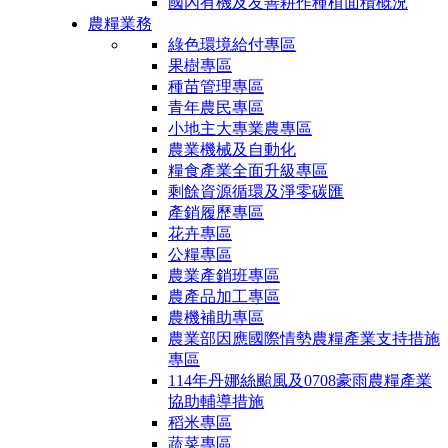
國內有機及友善耕作種植面積概況
農糧業務
綠色環境給付專區
果樹專區
種苗管理專區
青年農民專區
小地主大專業農專區
農業機械及自動化
糧食產業全面升級專區
剩餘資源循環及淨零碳匯
產銷履歷專區
花卉專區
公糧專區
農業產銷班專區
農產品加工專區
農機補助專區
農業部因應國際情勢農糧產業支持措施
專區
114年丹娜絲颱風及0708豪雨農糧產業
協助輔導措施
稻米專區
蔬菜專區