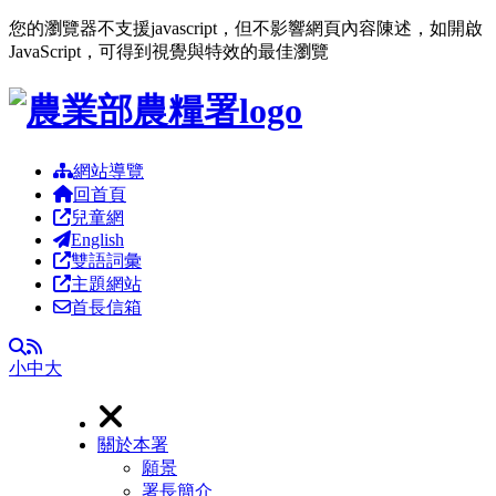
您的瀏覽器不支援javascript，但不影響網頁內容陳述，如開啟
JavaScript，可得到視覺與特效的最佳瀏覽
跳到主要內容區塊
網站導覽
回首頁
兒童網
English
雙語詞彙
主題網站
首長信箱
RSS
全文檢索
小
中
大
關於本署
願景
署長簡介