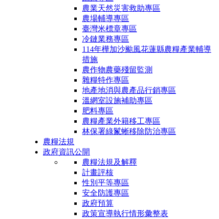
農業天然災害救助專區
農場輔導專區
臺灣米標章專區
冷鏈業務專區
114年樺加沙颱風花蓮縣農糧產業輔導
措施
農作物農藥殘留監測
雜糧特作專區
地產地消與農產品行銷專區
溫網室設施補助專區
肥料專區
農糧產業外籍移工專區
林保署綠鬣蜥移除防治專區
農糧法規
政府資訊公開
農糧法規及解釋
計畫評核
性別平等專區
安全防護專區
政府預算
政策宣導執行情形彙整表