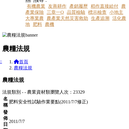
熱門搜尋：
有機農業
友善耕作
產銷履歷
稻作直接給付
農
產業保險
三章一Q
品質檢驗
標示檢查
小地主
大專業農
農產業天然災害救助
生產追溯
活化農
地
肥料
農機
農糧法規
::
首頁
農糧法規
農糧法規
法規類別 - - 農業資材類
瀏覽人次：23329
名
肥料安全性試驗作業要點(2011/7/7修正)
稱
發
佈
2011/7/7
日