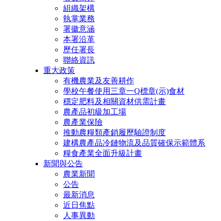
組織架構
執掌業務
署徽意涵
本署沿革
歷任署長
聯絡資訊
重大政策
有機農業及友善耕作
學校午餐使用三章一Q標章(示)食材
穩定肥料及相關資材供需計畫
農產品初級加工場
農產業保險
推動農糧類產銷履歷驗證制度
建構農產品冷鏈物流及品質確保示範體系
糧食產業全面升級計畫
新聞與公告
農業新聞
公告
最新消息
近日焦點
人事異動