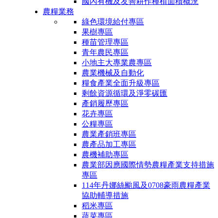
國內有機及友善耕作種植面積概況
農糧業務
綠色環境給付專區
果樹專區
種苗管理專區
青年農民專區
小地主大專業農專區
農業機械及自動化
糧食產業全面升級專區
剩餘資源循環及淨零碳匯
產銷履歷專區
花卉專區
公糧專區
農業產銷班專區
農產品加工專區
農機補助專區
農業部因應國際情勢農糧產業支持措施
專區
114年丹娜絲颱風及0708豪雨農糧產業
協助輔導措施
稻米專區
蔬菜專區