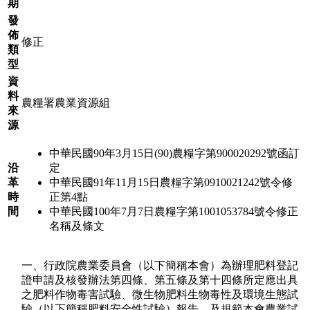
期
發
佈
修正
類
型
資
料
農糧署農業資源組
來
源
中華民國90年3月15日(90)農糧字第900020292號函訂
沿
定
革
中華民國91年11月15日農糧字第0910021242號令修
時
正第4點
間
中華民國100年7月7日農糧字第1001053784號令修正
名稱及條文
一、行政院農業委員會（以下簡稱本會）為辦理肥料登記
證申請及核發辦法第四條、第五條及第十四條所定應出具
之肥料作物毒害試驗、微生物肥料生物毒性及環境生態試
驗（以下簡稱肥料安全性試驗）報告，及規範本會農業試