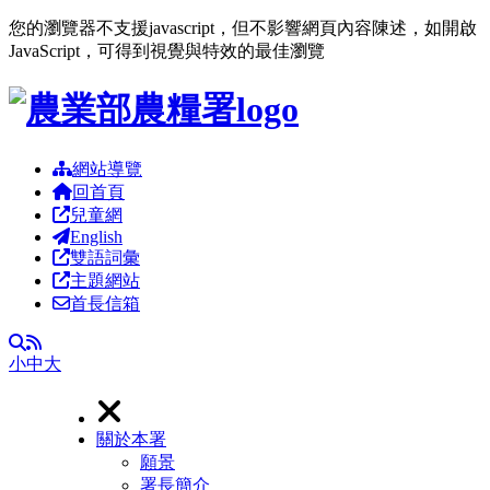
您的瀏覽器不支援javascript，但不影響網頁內容陳述，如開啟
JavaScript，可得到視覺與特效的最佳瀏覽
跳到主要內容區塊
網站導覽
回首頁
兒童網
English
雙語詞彙
主題網站
首長信箱
RSS
全文檢索
小
中
大
關於本署
願景
署長簡介