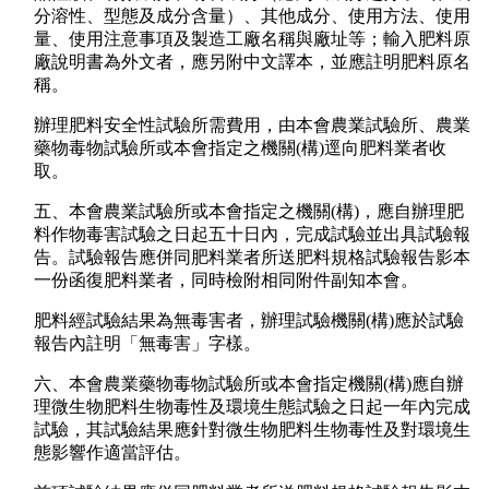
分溶性、型態及成分含量）、其他成分、使用方法、使用
量、使用注意事項及製造工廠名稱與廠址等；輸入肥料原
廠說明書為外文者，應另附中文譯本，並應註明肥料原名
稱。
辦理肥料安全性試驗所需費用，由本會農業試驗所、農業
藥物毒物試驗所或本會指定之機關(構)逕向肥料業者收
取。
五、本會農業試驗所或本會指定之機關(構)，應自辦理肥
料作物毒害試驗之日起五十日內，完成試驗並出具試驗報
告。試驗報告應併同肥料業者所送肥料規格試驗報告影本
一份函復肥料業者，同時檢附相同附件副知本會。
肥料經試驗結果為無毒害者，辦理試驗機關(構)應於試驗
報告內註明「無毒害」字樣。
六、本會農業藥物毒物試驗所或本會指定機關(構)應自辦
理微生物肥料生物毒性及環境生態試驗之日起一年內完成
試驗，其試驗結果應針對微生物肥料生物毒性及對環境生
態影響作適當評估。