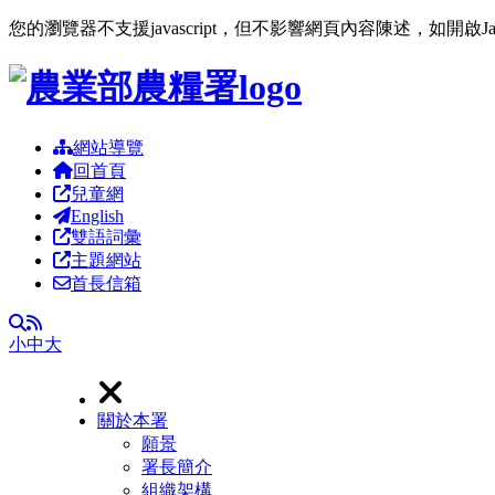
您的瀏覽器不支援javascript，但不影響網頁內容陳述，如開啟J
跳到主要內容區塊
網站導覽
回首頁
兒童網
English
雙語詞彙
主題網站
首長信箱
RSS
全文檢索
小
中
大
關於本署
願景
署長簡介
組織架構