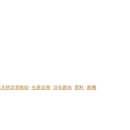
業天然災害救助
生產追溯
活化農地
肥料
農機