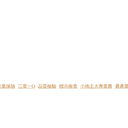
產業保險
三章一Q
品質檢驗
標示檢查
小地主大專業農
農產