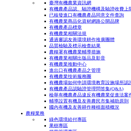
臺灣有機農業資訊網
有機農產品認、驗證機構及驗證收費上
已核發進口有機農產品同意文件查詢
有機農業商品化資材網路公開品牌
有機農產品標章
有機農業相關法規
通過審認友善環境耕作推廣團體
品質檢驗及標示檢查結果
農糧署有機農業輔導措施
有機農業相關出版品及影音
有機農業推動中心
進出口有機農產品之管理
有機農業技術服務團
有機農場如何申請環境教育設施場所認
有機農產品認驗證管理問答集(Q&A)
檢舉有機農產品違反有機農業促進法案
輔導設置有機及友善農民市集補助原則
國內有機及友善耕作種植面積概況
農糧業務
綠色環境給付專區
果樹專區