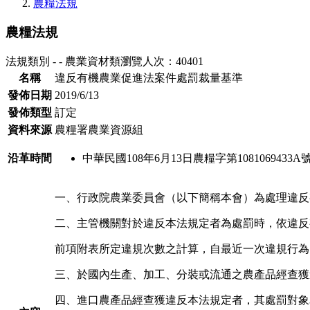
農糧法規
農糧法規
法規類別 - - 農業資材類
瀏覽人次：40401
名稱
違反有機農業促進法案件處罰裁量基準
發佈日期
2019/6/13
發佈類型
訂定
資料來源
農糧署農業資源組
沿革時間
中華民國108年6月13日農糧字第1081069433
一、行政院農業委員會（以下簡稱本會）為處理違反
二、主管機關對於違反本法規定者為處罰時，依違反
前項附表所定違規次數之計算，自最近一次違規行為
三、於國內生產、加工、分裝或流通之農產品經查獲
四、進口農產品經查獲違反本法規定者，其處罰對象