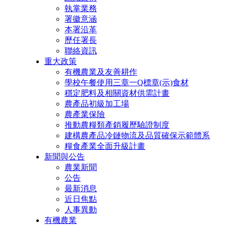
執掌業務
署徽意涵
本署沿革
歷任署長
聯絡資訊
重大政策
有機農業及友善耕作
學校午餐使用三章一Q標章(示)食材
穩定肥料及相關資材供需計畫
農產品初級加工場
農產業保險
推動農糧類產銷履歷驗證制度
建構農產品冷鏈物流及品質確保示範體系
糧食產業全面升級計畫
新聞與公告
農業新聞
公告
最新消息
近日焦點
人事異動
有機農業