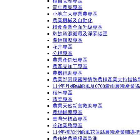
種苗管理專區
青年農民專區
小地主大專業農專區
農業機械及自動化
糧食產業全面升級專區
剩餘資源循環及淨零碳匯
產銷履歷專區
花卉專區
公糧專區
農業產銷班專區
農產品加工專區
農機補助專區
農業部因應國際情勢農糧產業支持措施
114年丹娜絲颱風及0708豪雨農糧產業
稻米專區
蔬菜專區
農業天然災害救助專區
農場輔導專區
臺灣米標章專區
冷鏈業務專區
114年樺加沙颱風花蓮縣農糧產業輔導
農作物農藥殘留監測