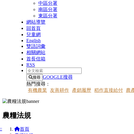
中區分署
南區分署
東區分署
網站導覽
回首頁
兒童網
English
雙語詞彙
相關網站
首長信箱
RSS
全文檢索
GOOGLE搜尋
搜尋
熱門搜尋：
有機農業
友善耕作
產銷履歷
稻作直接給付
農
農糧法規
::
首頁