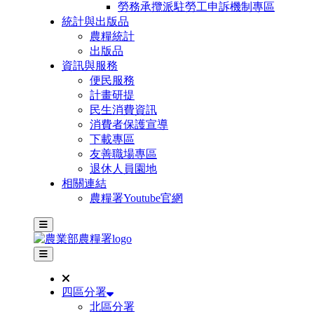
勞務承攬派駐勞工申訴機制專區
統計與出版品
農糧統計
出版品
資訊與服務
便民服務
計畫研提
民生消費資訊
消費者保護宣導
下載專區
友善職場專區
退休人員園地
相關連結
農糧署Youtube官網
主選單
其他網站選單
四區分署
北區分署