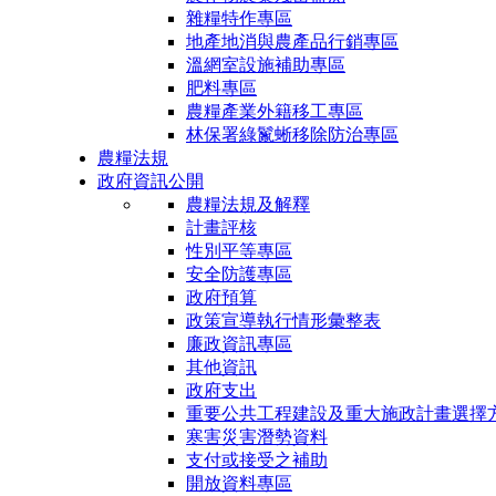
雜糧特作專區
地產地消與農產品行銷專區
溫網室設施補助專區
肥料專區
農糧產業外籍移工專區
林保署綠鬣蜥移除防治專區
農糧法規
政府資訊公開
農糧法規及解釋
計畫評核
性別平等專區
安全防護專區
政府預算
政策宣導執行情形彙整表
廉政資訊專區
其他資訊
政府支出
重要公共工程建設及重大施政計畫選擇
寒害災害潛勢資料
支付或接受之補助
開放資料專區