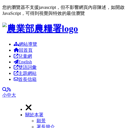
您的瀏覽器不支援javascript，但不影響網頁內容陳述，如開啟
JavaScript，可得到視覺與特效的最佳瀏覽
跳到主要內容區塊
網站導覽
回首頁
兒童網
English
雙語詞彙
主題網站
首長信箱
RSS
全文檢索
小
中
大
關於本署
願景
署長簡介