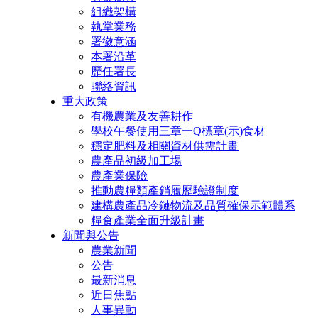
組織架構
執掌業務
署徽意涵
本署沿革
歷任署長
聯絡資訊
重大政策
有機農業及友善耕作
學校午餐使用三章一Q標章(示)食材
穩定肥料及相關資材供需計畫
農產品初級加工場
農產業保險
推動農糧類產銷履歷驗證制度
建構農產品冷鏈物流及品質確保示範體系
糧食產業全面升級計畫
新聞與公告
農業新聞
公告
最新消息
近日焦點
人事異動