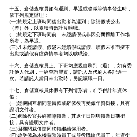
十五、倉儲查核員如有遲到、早退或曠職等情事發生時，
依下列規定辦理：
(一)於規定上班時間後出勤者為遲到；除請假或公出
（差）外，以累積時數計算曠職。
(二)於規定下班時間前，未經請假或非因公而擅離工作場
所者，為早退。
(三)凡未經請假、假滿未經續假或請假、續假未准而擅不
出勤或請假有虛偽情事者均以曠職論。
十六、倉儲查核員上、下班均應親自刷到（退），如有委
託他人代刷，一經查證屬實，請託人及代刷人各記過一
次。若請託人當日未出勤時，另記曠職一日。
十七、倉儲查核員休假有下列情形者，准予併計年資休
假：
(一)經機關互相同意轉僱或辭僱後再受僱年資銜接，具有
證明文件者。
(二)退除役官兵經輔導轉業，其退伍日期與轉業日期銜
接，具有證明文件者。
(三)因機關裁併隨同移轉繼續僱用者。
(四)曾受僱為本機關臨時員工或服役職輪代員工，年資銜