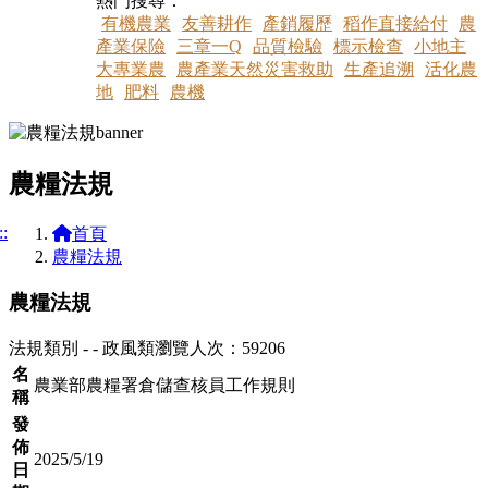
熱門搜尋：
有機農業
友善耕作
產銷履歷
稻作直接給付
農
產業保險
三章一Q
品質檢驗
標示檢查
小地主
大專業農
農產業天然災害救助
生產追溯
活化農
地
肥料
農機
農糧法規
::
首頁
農糧法規
農糧法規
法規類別 - - 政風類
瀏覽人次：59206
名
農業部農糧署倉儲查核員工作規則
稱
發
佈
2025/5/19
日