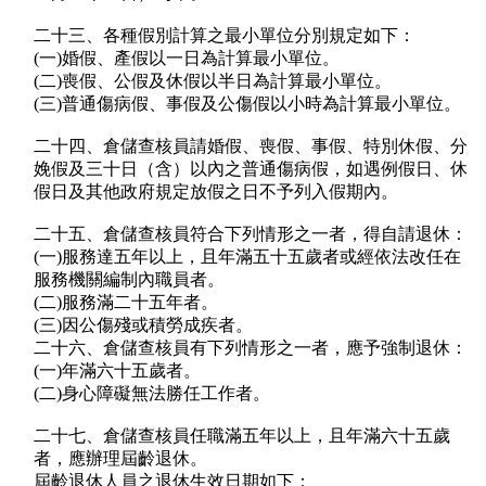
二十三、各種假別計算之最小單位分別規定如下：
(一)婚假、產假以一日為計算最小單位。
(二)喪假、公假及休假以半日為計算最小單位。
(三)普通傷病假、事假及公傷假以小時為計算最小單位。
二十四、倉儲查核員請婚假、喪假、事假、特別休假、分
娩假及三十日（含）以內之普通傷病假，如遇例假日、休
假日及其他政府規定放假之日不予列入假期內。
二十五、倉儲查核員符合下列情形之一者，得自請退休：
(一)服務達五年以上，且年滿五十五歲者或經依法改任在
服務機關編制內職員者。
(二)服務滿二十五年者。
(三)因公傷殘或積勞成疾者。
二十六、倉儲查核員有下列情形之一者，應予強制退休：
(一)年滿六十五歲者。
(二)身心障礙無法勝任工作者。
二十七、倉儲查核員任職滿五年以上，且年滿六十五歲
者，應辦理屆齡退休。
屆齡退休人員之退休生效日期如下：