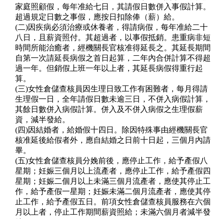
家庭照顧假，每年准給七日，其請假日數併入事假計算。
超過規定日數之事假，應按日扣除俸（薪）給。
(二)因疾病必須治療或休養者，得請病假，每年准給二十
八日，且薪資照付。其超過者，以事假抵銷。患重病非短
時間所能治癒者，經機關長官核准得延長之。其延長期間
自第一次請延長病假之首日起算，二年內合併計算不得超
過一年。但銷假上班一年以上者，其延長病假得重行起
算。
(三)女性倉儲查核員因生理日致工作有困難者，每月得請
生理假一日，全年請假日數未逾三日，不併入病假計算，
其餘日數併入病假計算。併入及不併入病假之生理假薪
資，減半發給。
(四)因結婚者，給婚假十四日。除因特殊事由經機關長官
核准延後給假者外，應自結婚之日前十日起，三個月內請
畢。
(五)女性倉儲查核員分娩前後，應停止工作，給予產假八
星期；妊娠三個月以上流產者，應停止工作，給予產假四
星期；妊娠二個月以上未滿三個月流產者，應使其停止工
作，給予產假一星期；妊娠未滿二個月流產者，應使其停
止工作，給予產假五日。前項女性倉儲查核員服務在六個
月以上者，停止工作期間薪資照給；未滿六個月者減半發