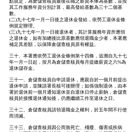
點規定，為倉儲查核員最後在職之薪資本俸為基數，並按
其工作服務年資分別計算，最高發給基數為三十二個基
數。
(二)九十七年一月一日後之退休金發給，依勞工退休金條
例規定辦理。
(三)九十七年一月一日後退休者，其計算服務年資所應領
之退休金，如有加總後比原基數應領退職金少者，本署應
補足其差額，以保障倉儲查核員原有權益。
三十、本署應依勞工退休金條例第十四條，追溯自九十七
年一月一日起，按月為倉儲查核員每月提繳薪資之六%為
退休儲存金。
三十一、倉儲查核員自申請退休，應親自於一個月前提出
退休申請，並陳請署長核可後辦理；如係強制退休，由本
署於退休前一個月通知退休並自退休日停止薪餉，倉儲查
核員於接獲退休通知後，仍應繼續工作至退休之日。
三十二、倉儲查核員請領退職金之權利，於五年間不行使
而消滅。
三十三、倉儲查核員因公而致死亡、殘廢、傷害或疾病