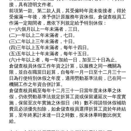
接，具有證明文件者。
前項第一款、第二款人員，其受僱時年資未銜接者，得於
受僱滿一年後，准予併計原服務年資休假。倉儲查核員工
作滿一定期間者，應依下列規定給予特別休假：
(一)六個月以上一年未滿者，三日。
(二)一年以上二年未滿者，七日。
(三)二年以上三年未滿者，十日。
(四)三年以上五年未滿者，每年十四日。
(五)五年以上十年未滿者，每年十五日。
(六)十年以上者，每一年加給一日，加至三十日為止。
倉儲查核員休假工作年資之計算，以服務之同一機關為
限，並自在職當日起算，自每年一月一日至十二月三十一
日為行使特別休假之年度，適用勞動基準法前，已在同一
機關工作之年資合併計算。
倉儲查核員截至每年十二月三十一日當年度未休畢之休
假，仍依勞動基準法規定折算工資或保留遞延次一年度實
施，保留至次年實施之休假日（時）數不得請領休假補助
費且必須優先扣除，如倉儲查核員選擇折算工資於年終結
算，至年終累計未達一日之時數，按未休畢時數比例支
給。