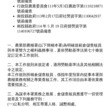
號函備查
行政院農業委員會111年5月3日農政字第1110218871
號函備查
南投縣政府113年2月17日府社勞資字第1130042937
號函備查
南投縣政府114 年 5 月 19 日府授勞資字第
1140106727號函備查
一、農業部農糧署(以下簡稱本署)為明確規範倉儲查核員
與本署雙方之權利義務事項，爰依勞動基準法第七十條規
定訂定本工作規則。
二、本工作規則未規定者，適用勞動基準法及其他相關法
令之規定。
本工作規則所稱倉儲查核員，係指年度預算內從事本署與
農糧業務有關之專業查核工作。其工作項目由本署依業務
需要指派之。
三、為謀求本署業務之推展，倉儲查核員應遵守一切管理
規章及下列服務守則：
(一)公私分明、相互尊重人格、誠懇相處。