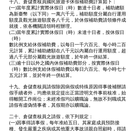
十八、倉儲查核員國民旅遊卡休假補助費計算如下：
(一)當年度累計實際休假日（時）數達十日者，補助總額
為新臺幣（以下同）一萬六千元，補助額度分屬自行運用
額度及觀光旅遊額度各八千元，於休假補助費請領條件成
就後，依各機關請領時程辦理。
(二)當年度累計實際休假日（時）未達十日者，按休假日
（時）
數比例支給休假補助費，以每日一千六百元、每小時二百
元計算，累計補助總額在八千元以內屬自行運用額度，超
過八千元部分屬觀光旅遊額度，於年終一併結算。
(三)逾十日以外之國內休假補助費部分，按實際休假日
（時）數比例支給休假補助費以每日六百元、每小時七十
五元計算，並於年終一併結算。
十九、倉儲查核員請假除因病假或特殊原因得事後補辦請
假手續者外，均應依規定提出正當證明文件事前核准，始
得離開工作崗位；未經准假均以曠職論，無故不到職或其
請假有虛偽情事者，其假期亦以曠職論。
二十、倉儲查核員之請假，依下列規定：
(一)因事得請事假，每年准給五日。其家庭成員預防接
種、發生嚴重之疾病或其他重大事故須親自照顧時，得請