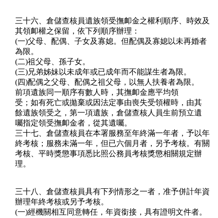
三十六、倉儲查核員遺族領受撫卹金之權利順序、時效及
其領卹權之保留，依下列順序辦理：
(一)父母、配偶、子女及寡媳。但配偶及寡媳以未再婚者
為限。
(二)祖父母、孫子女。
(三)兄弟姊妹以未成年或已成年而不能謀生者為限。
(四)配偶之父母、配偶之祖父母，以無人扶養者為限。
前項遺族同一順序有數人時，其撫卹金應平均領
受；如有死亡或拋棄或因法定事由喪失受領權時，由其
餘遺族領受之，第一項遺族，倉儲查核人員生前預立遺
囑指定領受撫卹金者，從其遺囑。
三十七、倉儲查核員在本署服務至年終滿一年者，予以年
終考核；服務未滿一年，但已六個月者，另予考核。有關
考核、平時獎懲事項悉比照公務員考核獎懲相關規定辦
理。
三十八、倉儲查核員具有下列情形之一者，准予併計年資
辦理年終考核或另予考核。
(一)經機關相互同意轉任，年資銜接，具有證明文件者。