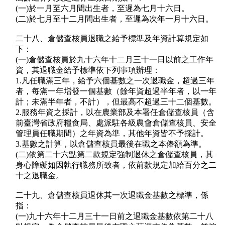
(一)於一月至六月間出生者，至遲為七月十六日。
(二)於七月至十二月間出生者，至遲為次年一月十六日。
二十八、倉儲查核員退職之給予標準及年資計算規定如
下：
(一)倉儲查核員於九十六年十二月三十一日以前之工作年
資，其退職金給予標準依下列事項辦理：
1.凡任職滿三年，給予六個基數之一次退職金，超過三年
者，每滿一年增發一個基數（餘年資超過半年者，以一年
計；未滿半年者，不計），但最高不超過三十二個基數。
2.服務年資之採計，以在農業部及本署任倉儲查核員（含
前臺灣省政府糧食局、處派駐各級農會倉儲查核員、安全
管理員任職期間）之年資為準，其他年資皆不予採計。
3.基數之計算，以倉儲查核員最後在職之本俸額為準。
(二)依第二十六點第二款規定強制退休之倉儲查核員，其
身心障礙如因執行職務所致者，依前款規定加給百分之二
十之退職金。
二十九、倉儲查核員退休其一次退職金基數之標準，係
指：
(一)九十六年十二月三十一日前之退職金基數依第二十八