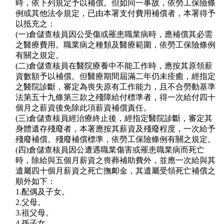
時，依下列規定予以補償。但如同一事故，依勞工保險條
例或其他法令規定，已由本署支付費用補償者，本署得予
以抵充之：
(一)倉儲查核員因公受傷或罹患職業病時，應補償其必需
之醫療費用。職業病之種類及醫療範圍，依勞工保險條例
有關之規定。
(二)倉儲查核員在醫院療養中不能工作時，應按其原領薪
資數額予以補償。但醫療期間屆滿二年仍未痊癒，經指定
之醫院診斷，審定為喪失原有工作能力，且不合勞動基準
法第五十九條第三款之殘障給付標準者，得一次給付四十
個月之薪資後免除此項薪資補償責任。
(三)倉儲查核員經治療終止後，經指定醫院診斷，審定其
身體遺存殘廢者，本署應按其薪資及殘廢程度，一次給予
殘廢補償。殘廢補償標準，依勞工保險條例有關之規定。
(四)倉儲查核員因公遭遇職業傷害或罹患職業病而死亡
時，除給與五個月薪資之喪葬補助費外，並應一次給與其
遺屬四十個月薪資之死亡撫卹金，其遺屬受領死亡補償之
順外如下：
1.配偶及子女。
2.父母。
3.祖父母。
4.孫子女。