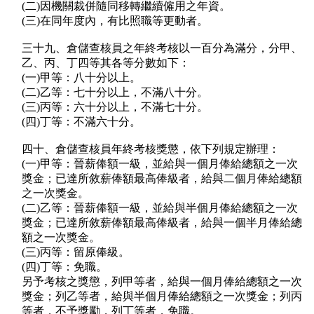
(二)因機關裁併隨同移轉繼續僱用之年資。
(三)在同年度內，有比照職等更動者。
三十九、倉儲查核員之年終考核以一百分為滿分，分甲、
乙、丙、丁四等其各等分數如下：
(一)甲等：八十分以上。
(二)乙等：七十分以上，不滿八十分。
(三)丙等：六十分以上，不滿七十分。
(四)丁等：不滿六十分。
四十、倉儲查核員年終考核獎懲，依下列規定辦理：
(一)甲等：晉薪俸額一級，並給與一個月俸給總額之一次
獎金；已達所敘薪俸額最高俸級者，給與二個月俸給總額
之一次獎金。
(二)乙等：晉薪俸額一級，並給與半個月俸給總額之一次
獎金；已達所敘薪俸額最高俸級者，給與一個半月俸給總
額之一次獎金。
(三)丙等：留原俸級。
(四)丁等：免職。
另予考核之獎懲，列甲等者，給與一個月俸給總額之一次
獎金；列乙等者，給與半個月俸給總額之一次獎金；列丙
等者，不予獎勵，列丁等者，免職。