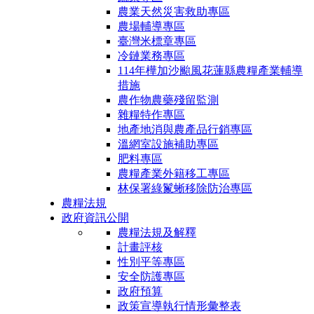
農業天然災害救助專區
農場輔導專區
臺灣米標章專區
冷鏈業務專區
114年樺加沙颱風花蓮縣農糧產業輔導
措施
農作物農藥殘留監測
雜糧特作專區
地產地消與農產品行銷專區
溫網室設施補助專區
肥料專區
農糧產業外籍移工專區
林保署綠鬣蜥移除防治專區
農糧法規
政府資訊公開
農糧法規及解釋
計畫評核
性別平等專區
安全防護專區
政府預算
政策宣導執行情形彙整表