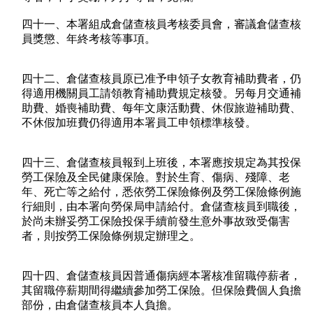
四十一、本署組成倉儲查核員考核委員會，審議倉儲查核
員獎懲、年終考核等事項。
四十二、倉儲查核員原已准予申領子女教育補助費者，仍
得適用機關員工請領教育補助費規定核發。另每月交通補
助費、婚喪補助費、每年文康活動費、休假旅遊補助費、
不休假加班費仍得適用本署員工申領標準核發。
四十三、倉儲查核員報到上班後，本署應按規定為其投保
勞工保險及全民健康保險。對於生育、傷病、殘障、老
年、死亡等之給付，悉依勞工保險條例及勞工保險條例施
行細則，由本署向勞保局申請給付。倉儲查核員到職後，
於尚未辦妥勞工保險投保手續前發生意外事故致受傷害
者，則按勞工保險條例規定辦理之。
四十四、倉儲查核員因普通傷病經本署核准留職停薪者，
其留職停薪期間得繼續參加勞工保險。但保險費個人負擔
部份，由倉儲查核員本人負擔。