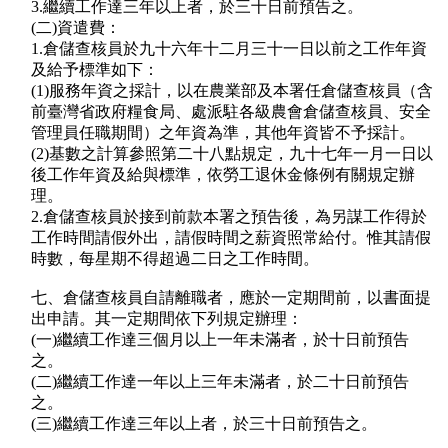
3.繼續工作達三年以上者，於三十日前預告之。
(二)資遣費：
1.倉儲查核員於九十六年十二月三十一日以前之工作年資
及給予標準如下：
(1)服務年資之採計，以在農業部及本署任倉儲查核員（含
前臺灣省政府糧食局、處派駐各級農會倉儲查核員、安全
管理員任職期間）之年資為準，其他年資皆不予採計。
(2)基數之計算參照第二十八點規定，九十七年一月一日以
後工作年資及給與標準，依勞工退休金條例有關規定辦
理。
2.倉儲查核員於接到前款本署之預告後，為另謀工作得於
工作時間請假外出，請假時間之薪資照常給付。惟其請假
時數，每星期不得超過二日之工作時間。
七、倉儲查核員自請離職者，應於一定期間前，以書面提
出申請。其一定期間依下列規定辦理：
(一)繼續工作達三個月以上一年未滿者，於十日前預告
之。
(二)繼續工作達一年以上三年未滿者，於二十日前預告
之。
(三)繼續工作達三年以上者，於三十日前預告之。