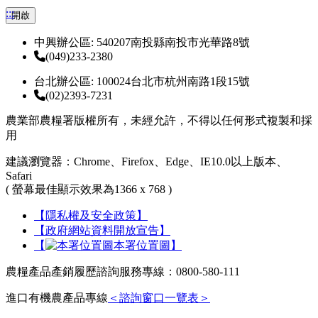
:::
開啟
中興辦公區: 540207南投縣南投市光華路8號
(049)233-2380
台北辦公區: 100024台北市杭州南路1段15號
(02)2393-7231
農業部農糧署版權所有，未經允許，不得以任何形式複製和採
用
建議瀏覽器：Chrome、Firefox、Edge、IE10.0以上版本、
Safari
( 螢幕最佳顯示效果為1366 x 768 )
【隱私權及安全政策】
【政府網站資料開放宣告】
【
本署位置圖】
農糧產品產銷履歷諮詢服務專線：0800-580-111
進口有機農產品專線
＜諮詢窗口一覽表＞