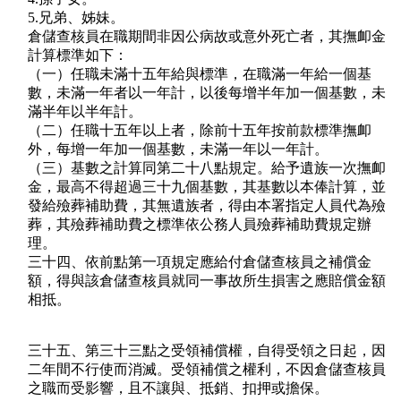
5.兄弟、姊妹。
倉儲查核員在職期間非因公病故或意外死亡者，其撫卹金
計算標準如下：
（一）任職未滿十五年給與標準，在職滿一年給一個基
數，未滿一年者以一年計，以後每增半年加一個基數，未
滿半年以半年計。
（二）任職十五年以上者，除前十五年按前款標準撫卹
外，每增一年加一個基數，未滿一年以一年計。
（三）基數之計算同第二十八點規定。給予遺族一次撫卹
金，最高不得超過三十九個基數，其基數以本俸計算，並
發給殮葬補助費，其無遺族者，得由本署指定人員代為殮
葬，其殮葬補助費之標準依公務人員殮葬補助費規定辦
理。
三十四、依前點第一項規定應給付倉儲查核員之補償金
額，得與該倉儲查核員就同一事故所生損害之應賠償金額
相抵。
三十五、第三十三點之受領補償權，自得受領之日起，因
二年間不行使而消滅。受領補償之權利，不因倉儲查核員
之職而受影響，且不讓與、抵銷、扣押或擔保。