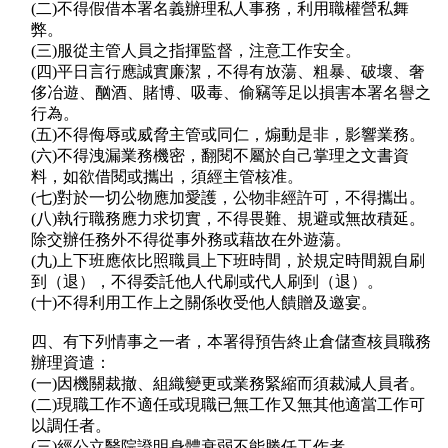
(二)不得假借本署名義辦理私人事務，利用職權營私舞
弊。
(三)服從主管人員之指揮監督，注意工作安全。
(四)平日言行應誠實廉潔，不得有放蕩、粗暴、破壞、奢
侈冶遊、酗酒、賭博、吸毒、偷竊等足以損害本署名譽之
行為。
(五)不得侮辱或威脅主管或同仁，煽動是非，影響業務。
(六)不得洩漏業務機密，翻閱不屬於自己掌理之文書資
料，如欲借閱或攜出，須經主管核准。
(七)對於一切公物應加愛護，公物非經許可，不得攜出。
(八)執行職務應力求切實，不得畏難、規避或無故積延。
除交辦任務外不得從事外務或藉故在外遊蕩。
(九)上下班應依比照職員上下班時間，於規定時間親自刷
到（退），不得委託他人代刷或代人刷到（退）。
(十)不得利用工作上之關係收受他人饋贈及邀宴。
四、有下列情事之一者，本署得預告終止倉儲查核員職務
辦理資遣：
(一)因機關裁撤、組織變更或業務緊縮而須裁減人員者。
(二)現職工作不適任或現職已無工作又無其他適當工作可
以調任者。
(三)經公立醫院證明身體衰弱不能勝任工作者。