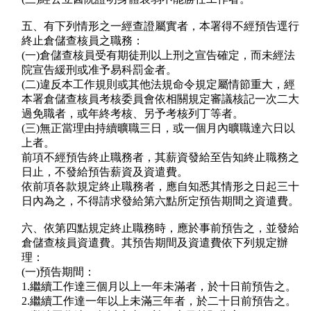
五、有下列情形之一經查證屬實者，本署得不經預告逕行
終止倉儲查核員之職務：
(一)倉儲查核員受有期徒刑以上刑之宣告確定，而未經法
院宣告緩刑或准予易科罰金者。
(二)違反本工作規則或其他法規命令規定屬情節重大，經
本署倉儲查核員考核委員會依相關規定審議核記一次二大
過免職者，或年終考核、另予考核列丁等者。
(三)無正當理由持續曠職三日，或一個月內曠職達六日以
上者。
前項不經預告終止職務者，其薪資發給至告知終止職務之
日止，不發給預告薪資及資遣費。
依前項各款規定終止職務者，應自知悉其情形之日起三十
日內為之，不得請求發給第六點所定預告期間之資遣費。
六、依第四點規定終止職務時，應於事前預告之，並發給
倉儲查核員資遣費。其預告期間及資遣費依下列規定辦
理：
(一)預告期間：
1.繼續工作達三個月以上一年未滿者，於十日前預告之。
2.繼續工作達一年以上未滿三年者，於二十日前預告之。