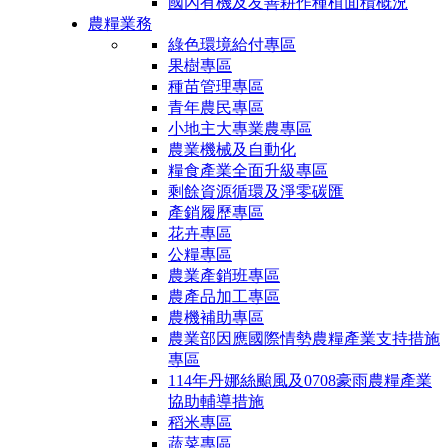
國內有機及友善耕作種植面積概況
農糧業務
綠色環境給付專區
果樹專區
種苗管理專區
青年農民專區
小地主大專業農專區
農業機械及自動化
糧食產業全面升級專區
剩餘資源循環及淨零碳匯
產銷履歷專區
花卉專區
公糧專區
農業產銷班專區
農產品加工專區
農機補助專區
農業部因應國際情勢農糧產業支持措施
專區
114年丹娜絲颱風及0708豪雨農糧產業
協助輔導措施
稻米專區
蔬菜專區