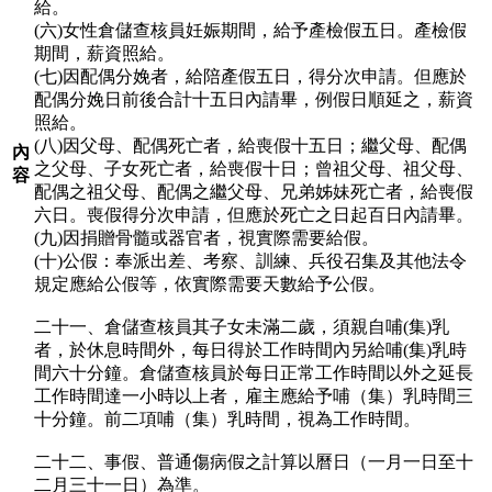
給。
(六)女性倉儲查核員妊娠期間，給予產檢假五日。產檢假
期間，薪資照給。
(七)因配偶分娩者，給陪產假五日，得分次申請。但應於
配偶分娩日前後合計十五日內請畢，例假日順延之，薪資
照給。
(八)因父母、配偶死亡者，給喪假十五日；繼父母、配偶
內
之父母、子女死亡者，給喪假十日；曾祖父母、祖父母、
容
配偶之祖父母、配偶之繼父母、兄弟姊妹死亡者，給喪假
六日。喪假得分次申請，但應於死亡之日起百日內請畢。
(九)因捐贈骨髓或器官者，視實際需要給假。
(十)公假：奉派出差、考察、訓練、兵役召集及其他法令
規定應給公假等，依實際需要天數給予公假。
二十一、倉儲查核員其子女未滿二歲，須親自哺(集)乳
者，於休息時間外，每日得於工作時間內另給哺(集)乳時
間六十分鐘。倉儲查核員於每日正常工作時間以外之延長
工作時間達一小時以上者，雇主應給予哺（集）乳時間三
十分鐘。前二項哺（集）乳時間，視為工作時間。
二十二、事假、普通傷病假之計算以曆日（一月一日至十
二月三十一日）為準。