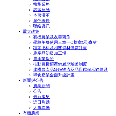
執掌業務
署徽意涵
本署沿革
歷任署長
聯絡資訊
重大政策
有機農業及友善耕作
學校午餐使用三章一Q標章(示)食材
穩定肥料及相關資材供需計畫
農產品初級加工場
農產業保險
推動農糧類產銷履歷驗證制度
建構農產品冷鏈物流及品質確保示範體系
糧食產業全面升級計畫
新聞與公告
農業新聞
公告
最新消息
近日焦點
人事異動
有機農業