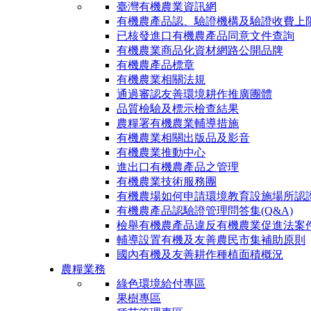
臺灣有機農業資訊網
有機農產品認、驗證機構及驗證收費上
已核發進口有機農產品同意文件查詢
有機農業商品化資材網路公開品牌
有機農產品標章
有機農業相關法規
通過審認友善環境耕作推廣團體
品質檢驗及標示檢查結果
農糧署有機農業輔導措施
有機農業相關出版品及影音
有機農業推動中心
進出口有機農產品之管理
有機農業技術服務團
有機農場如何申請環境教育設施場所認
有機農產品認驗證管理問答集(Q&A)
檢舉有機農產品違反有機農業促進法案
輔導設置有機及友善農民市集補助原則
國內有機及友善耕作種植面積概況
農糧業務
綠色環境給付專區
果樹專區