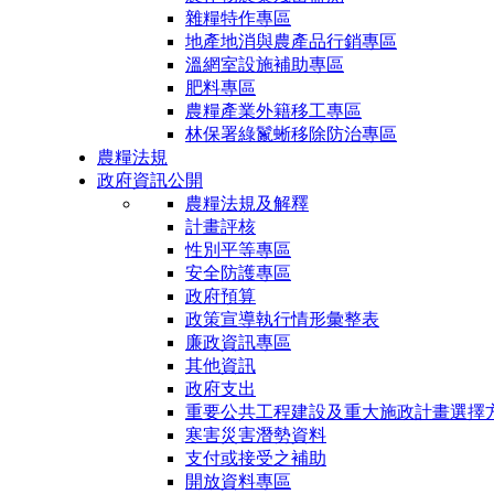
雜糧特作專區
地產地消與農產品行銷專區
溫網室設施補助專區
肥料專區
農糧產業外籍移工專區
林保署綠鬣蜥移除防治專區
農糧法規
政府資訊公開
農糧法規及解釋
計畫評核
性別平等專區
安全防護專區
政府預算
政策宣導執行情形彙整表
廉政資訊專區
其他資訊
政府支出
重要公共工程建設及重大施政計畫選擇
寒害災害潛勢資料
支付或接受之補助
開放資料專區