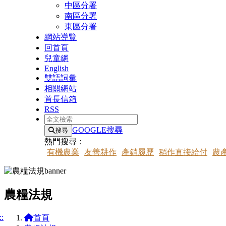
中區分署
南區分署
東區分署
網站導覽
回首頁
兒童網
English
雙語詞彙
相關網站
首長信箱
RSS
全文檢索
GOOGLE搜尋
搜尋
熱門搜尋：
有機農業
友善耕作
產銷履歷
稻作直接給付
農
農糧法規
::
首頁