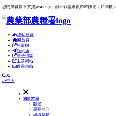
您的瀏覽器不支援javascript，但不影響網頁內容陳述，如開啟J
跳到主要內容區塊
網站導覽
回首頁
兒童網
English
雙語詞彙
主題網站
首長信箱
RSS
全文檢索
小
中
大
關於本署
願景
署長簡介
組織架構