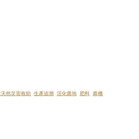
業天然災害救助
生產追溯
活化農地
肥料
農機