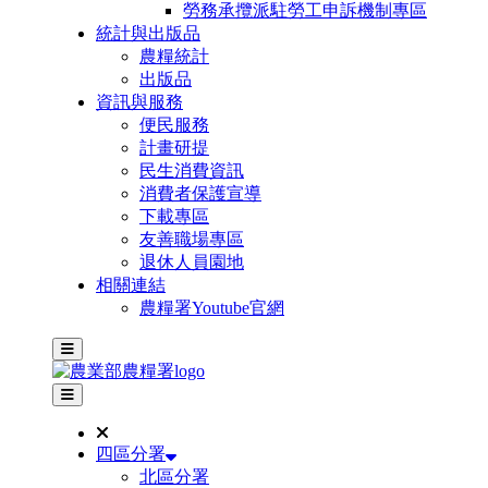
勞務承攬派駐勞工申訴機制專區
統計與出版品
農糧統計
出版品
資訊與服務
便民服務
計畫研提
民生消費資訊
消費者保護宣導
下載專區
友善職場專區
退休人員園地
相關連結
農糧署Youtube官網
主選單
其他網站選單
四區分署
北區分署