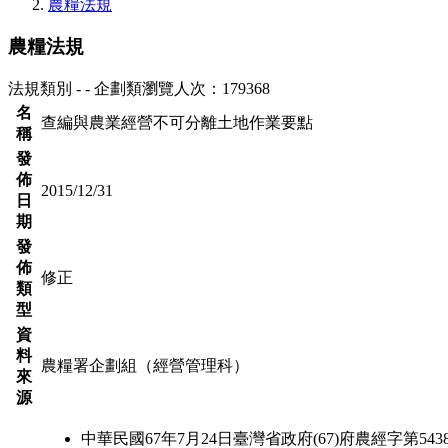
農糧法規
農糧法規
法規類別 - - 企劃類
瀏覽人次：179368
名
查編與農業經營不可分離土地作業要點
稱
發
佈
2015/12/31
日
期
發
佈
修正
類
型
資
料
農糧署企劃組（經營管理科）
來
源
中華民國67年7月24日臺灣省政府(67)府農經字第543