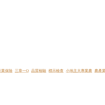
產業保險
三章一Q
品質檢驗
標示檢查
小地主大專業農
農產