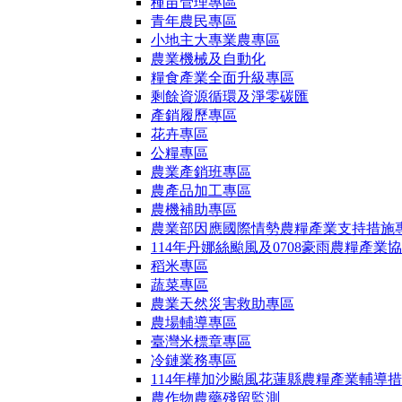
種苗管理專區
青年農民專區
小地主大專業農專區
農業機械及自動化
糧食產業全面升級專區
剩餘資源循環及淨零碳匯
產銷履歷專區
花卉專區
公糧專區
農業產銷班專區
農產品加工專區
農機補助專區
農業部因應國際情勢農糧產業支持措施
114年丹娜絲颱風及0708豪雨農糧產業
稻米專區
蔬菜專區
農業天然災害救助專區
農場輔導專區
臺灣米標章專區
冷鏈業務專區
114年樺加沙颱風花蓮縣農糧產業輔導
農作物農藥殘留監測