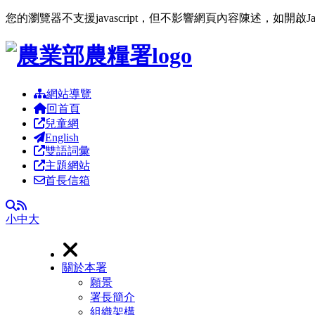
您的瀏覽器不支援javascript，但不影響網頁內容陳述，如開啟J
跳到主要內容區塊
網站導覽
回首頁
兒童網
English
雙語詞彙
主題網站
首長信箱
RSS
全文檢索
小
中
大
關於本署
願景
署長簡介
組織架構