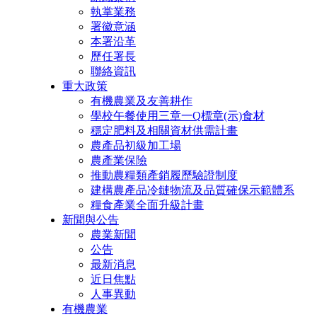
執掌業務
署徽意涵
本署沿革
歷任署長
聯絡資訊
重大政策
有機農業及友善耕作
學校午餐使用三章一Q標章(示)食材
穩定肥料及相關資材供需計畫
農產品初級加工場
農產業保險
推動農糧類產銷履歷驗證制度
建構農產品冷鏈物流及品質確保示範體系
糧食產業全面升級計畫
新聞與公告
農業新聞
公告
最新消息
近日焦點
人事異動
有機農業