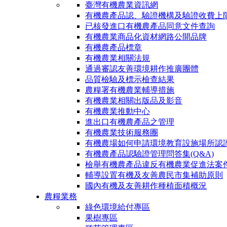
臺灣有機農業資訊網
有機農產品認、驗證機構及驗證收費上
已核發進口有機農產品同意文件查詢
有機農業商品化資材網路公開品牌
有機農產品標章
有機農業相關法規
通過審認友善環境耕作推廣團體
品質檢驗及標示檢查結果
農糧署有機農業輔導措施
有機農業相關出版品及影音
有機農業推動中心
進出口有機農產品之管理
有機農業技術服務團
有機農場如何申請環境教育設施場所認
有機農產品認驗證管理問答集(Q&A)
檢舉有機農產品違反有機農業促進法案
輔導設置有機及友善農民市集補助原則
國內有機及友善耕作種植面積概況
農糧業務
綠色環境給付專區
果樹專區