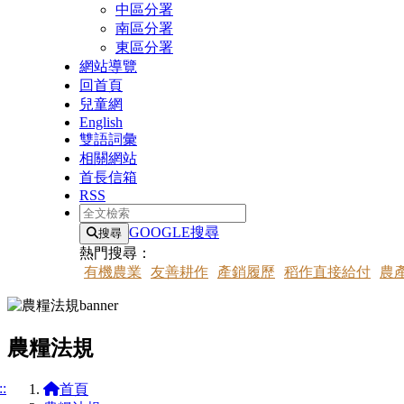
中區分署
南區分署
東區分署
網站導覽
回首頁
兒童網
English
雙語詞彙
相關網站
首長信箱
RSS
全文檢索
GOOGLE搜尋
搜尋
熱門搜尋：
有機農業
友善耕作
產銷履歷
稻作直接給付
農
農糧法規
::
首頁