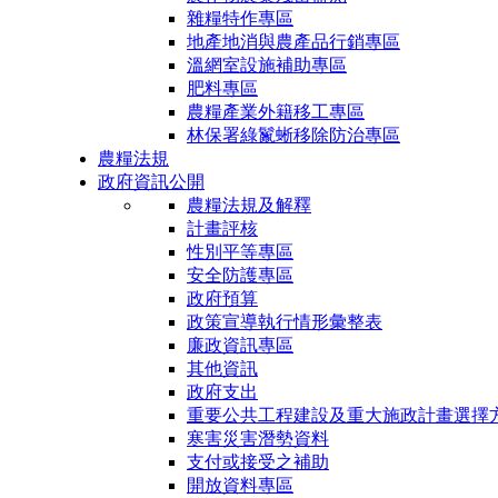
雜糧特作專區
地產地消與農產品行銷專區
溫網室設施補助專區
肥料專區
農糧產業外籍移工專區
林保署綠鬣蜥移除防治專區
農糧法規
政府資訊公開
農糧法規及解釋
計畫評核
性別平等專區
安全防護專區
政府預算
政策宣導執行情形彙整表
廉政資訊專區
其他資訊
政府支出
重要公共工程建設及重大施政計畫選擇
寒害災害潛勢資料
支付或接受之補助
開放資料專區