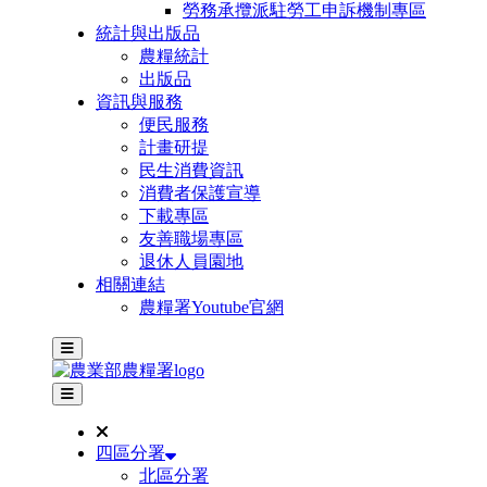
勞務承攬派駐勞工申訴機制專區
統計與出版品
農糧統計
出版品
資訊與服務
便民服務
計畫研提
民生消費資訊
消費者保護宣導
下載專區
友善職場專區
退休人員園地
相關連結
農糧署Youtube官網
主選單
其他網站選單
四區分署
北區分署