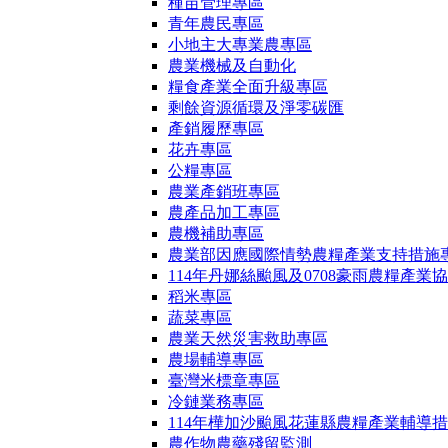
種苗管理專區
青年農民專區
小地主大專業農專區
農業機械及自動化
糧食產業全面升級專區
剩餘資源循環及淨零碳匯
產銷履歷專區
花卉專區
公糧專區
農業產銷班專區
農產品加工專區
農機補助專區
農業部因應國際情勢農糧產業支持措施
114年丹娜絲颱風及0708豪雨農糧產業
稻米專區
蔬菜專區
農業天然災害救助專區
農場輔導專區
臺灣米標章專區
冷鏈業務專區
114年樺加沙颱風花蓮縣農糧產業輔導
農作物農藥殘留監測