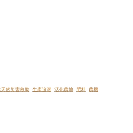
業天然災害救助
生產追溯
活化農地
肥料
農機