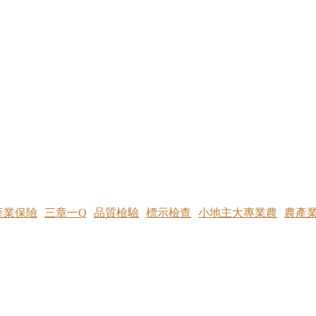
產業保險
三章一Q
品質檢驗
標示檢查
小地主大專業農
農產