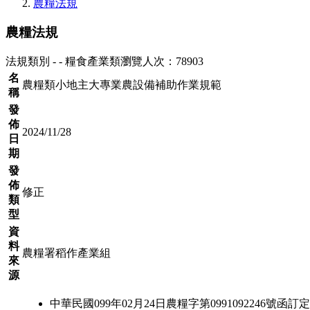
農糧法規
農糧法規
法規類別 - - 糧食產業類
瀏覽人次：78903
名
農糧類小地主大專業農設備補助作業規範
稱
發
佈
2024/11/28
日
期
發
佈
修正
類
型
資
料
農糧署稻作產業組
來
源
中華民國099年02月24日農糧字第0991092246號函訂定