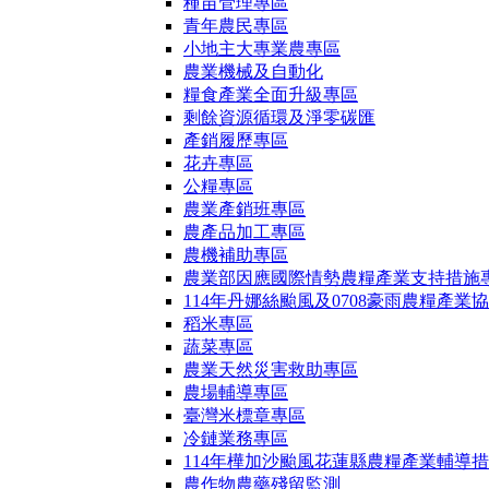
種苗管理專區
青年農民專區
小地主大專業農專區
農業機械及自動化
糧食產業全面升級專區
剩餘資源循環及淨零碳匯
產銷履歷專區
花卉專區
公糧專區
農業產銷班專區
農產品加工專區
農機補助專區
農業部因應國際情勢農糧產業支持措施
114年丹娜絲颱風及0708豪雨農糧產業
稻米專區
蔬菜專區
農業天然災害救助專區
農場輔導專區
臺灣米標章專區
冷鏈業務專區
114年樺加沙颱風花蓮縣農糧產業輔導
農作物農藥殘留監測