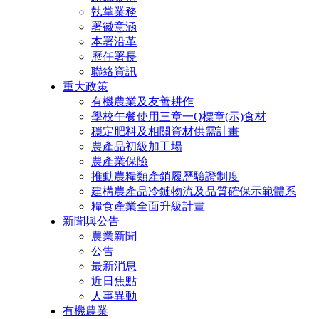
執掌業務
署徽意涵
本署沿革
歷任署長
聯絡資訊
重大政策
有機農業及友善耕作
學校午餐使用三章一Q標章(示)食材
穩定肥料及相關資材供需計畫
農產品初級加工場
農產業保險
推動農糧類產銷履歷驗證制度
建構農產品冷鏈物流及品質確保示範體系
糧食產業全面升級計畫
新聞與公告
農業新聞
公告
最新消息
近日焦點
人事異動
有機農業