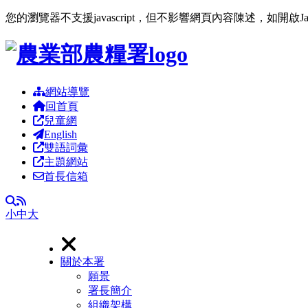
您的瀏覽器不支援javascript，但不影響網頁內容陳述，如開啟J
跳到主要內容區塊
網站導覽
回首頁
兒童網
English
雙語詞彙
主題網站
首長信箱
RSS
全文檢索
小
中
大
關於本署
願景
署長簡介
組織架構