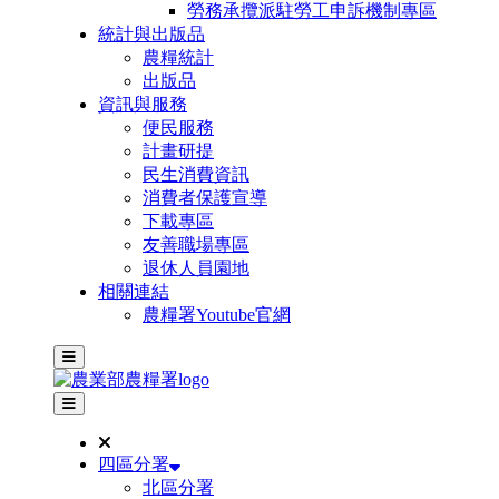
勞務承攬派駐勞工申訴機制專區
統計與出版品
農糧統計
出版品
資訊與服務
便民服務
計畫研提
民生消費資訊
消費者保護宣導
下載專區
友善職場專區
退休人員園地
相關連結
農糧署Youtube官網
主選單
其他網站選單
四區分署
北區分署