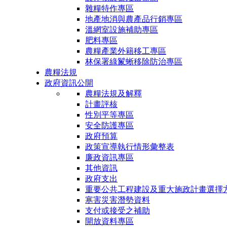
雜糧特作專區
地產地消與農產品行銷專區
溫網室設施補助專區
肥料專區
農糧產業外籍移工專區
林保署綠鬣蜥移除防治專區
農糧法規
政府資訊公開
農糧法規及解釋
計畫評核
性別平等專區
安全防護專區
政府預算
政策宣導執行情形彙整表
廉政資訊專區
其他資訊
政府支出
重要公共工程建設及重大施政計畫選擇
寒害災害潛勢資料
支付或接受之補助
開放資料專區