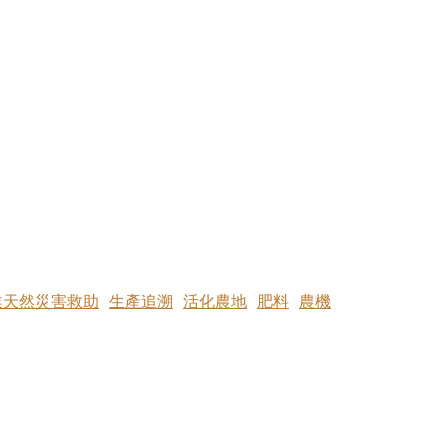
業天然災害救助
生產追溯
活化農地
肥料
農機