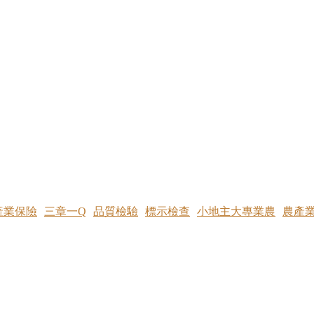
產業保險
三章一Q
品質檢驗
標示檢查
小地主大專業農
農產