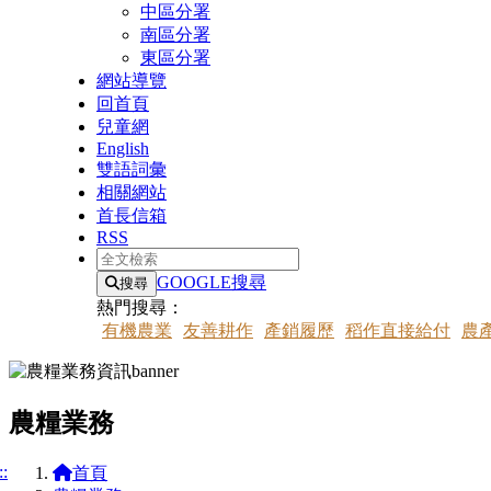
中區分署
南區分署
東區分署
網站導覽
回首頁
兒童網
English
雙語詞彙
相關網站
首長信箱
RSS
全文檢索
GOOGLE搜尋
搜尋
熱門搜尋：
有機農業
友善耕作
產銷履歷
稻作直接給付
農
農糧業務
::
首頁