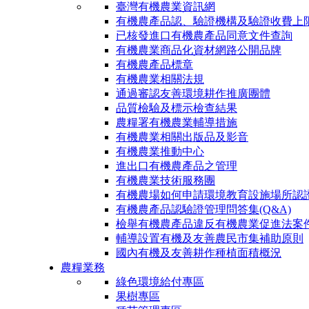
臺灣有機農業資訊網
有機農產品認、驗證機構及驗證收費上
已核發進口有機農產品同意文件查詢
有機農業商品化資材網路公開品牌
有機農產品標章
有機農業相關法規
通過審認友善環境耕作推廣團體
品質檢驗及標示檢查結果
農糧署有機農業輔導措施
有機農業相關出版品及影音
有機農業推動中心
進出口有機農產品之管理
有機農業技術服務團
有機農場如何申請環境教育設施場所認
有機農產品認驗證管理問答集(Q&A)
檢舉有機農產品違反有機農業促進法案
輔導設置有機及友善農民市集補助原則
國內有機及友善耕作種植面積概況
農糧業務
綠色環境給付專區
果樹專區