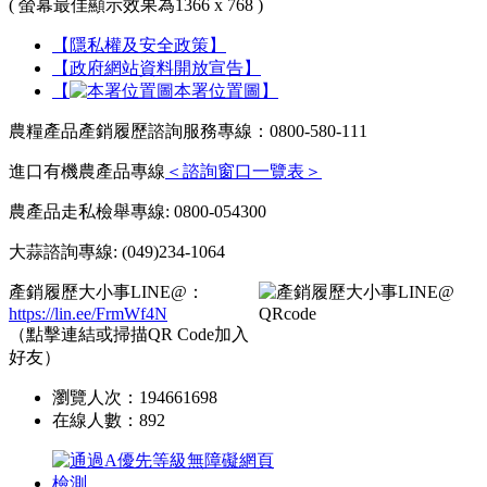
( 螢幕最佳顯示效果為1366 x 768 )
【隱私權及安全政策】
【政府網站資料開放宣告】
【
本署位置圖】
農糧產品產銷履歷諮詢服務專線：0800-580-111
進口有機農產品專線
＜諮詢窗口一覽表＞
農產品走私檢舉專線: 0800-054300
大蒜諮詢專線: (049)234-1064
產銷履歷大小事LINE@：
https://lin.ee/FrmWf4N
（點擊連結或掃描QR Code加入
好友）
瀏覽人次：
194661698
在線人數：
892