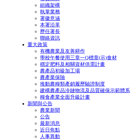
組織架構
執掌業務
署徽意涵
本署沿革
歷任署長
聯絡資訊
重大政策
有機農業及友善耕作
學校午餐使用三章一Q標章(示)食材
穩定肥料及相關資材供需計畫
農產品初級加工場
農產業保險
推動農糧類產銷履歷驗證制度
建構農產品冷鏈物流及品質確保示範體系
糧食產業全面升級計畫
新聞與公告
農業新聞
公告
最新消息
近日焦點
人事異動