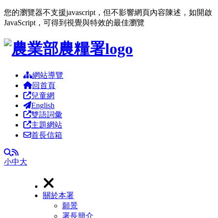
您的瀏覽器不支援javascript，但不影響網頁內容陳述，如開啟
JavaScript，可得到視覺與特效的最佳瀏覽
跳到主要內容區塊
網站導覽
回首頁
兒童網
English
雙語詞彙
主題網站
首長信箱
RSS
全文檢索
小
中
大
關於本署
願景
署長簡介