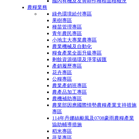
國內有機及友善耕作種植面積概況
農糧業務
綠色環境給付專區
果樹專區
種苗管理專區
青年農民專區
小地主大專業農專區
農業機械及自動化
糧食產業全面升級專區
剩餘資源循環及淨零碳匯
產銷履歷專區
花卉專區
公糧專區
農業產銷班專區
農產品加工專區
農機補助專區
農業部因應國際情勢農糧產業支持措施
專區
114年丹娜絲颱風及0708豪雨農糧產業
協助輔導措施
稻米專區
蔬菜專區