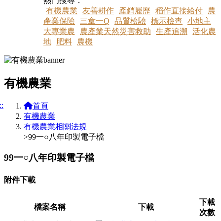
熱門搜尋：
有機農業
友善耕作
產銷履歷
稻作直接給付
農
產業保險
三章一Q
品質檢驗
標示檢查
小地主
大專業農
農產業天然災害救助
生產追溯
活化農
地
肥料
農機
有機農業
::
首頁
有機農業
有機農業相關法規
>99一○八年印製電子檔
99一○八年印製電子檔
附件下載
下載
檔案名稱
下載
次數