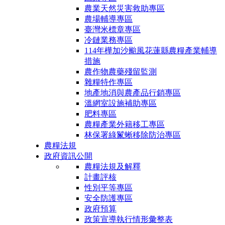
農業天然災害救助專區
農場輔導專區
臺灣米標章專區
冷鏈業務專區
114年樺加沙颱風花蓮縣農糧產業輔導
措施
農作物農藥殘留監測
雜糧特作專區
地產地消與農產品行銷專區
溫網室設施補助專區
肥料專區
農糧產業外籍移工專區
林保署綠鬣蜥移除防治專區
農糧法規
政府資訊公開
農糧法規及解釋
計畫評核
性別平等專區
安全防護專區
政府預算
政策宣導執行情形彙整表