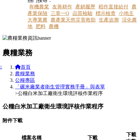
熱門搜尋：
有機農業
友善耕作
產銷履歷
稻作直接給付
農
產業保險
三章一Q
品質檢驗
標示檢查
小地主
大專業農
農產業天然災害救助
生產追溯
活化農
地
肥料
農機
農糧業務
::
首頁
農糧業務
公糧專區
「碾米廠業者衛生管理實務手冊」與表單
>公糧白米加工廠衛生環境評核作業程序
公糧白米加工廠衛生環境評核作業程序
附件下載
下載
檔案名稱
下載