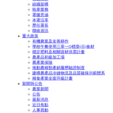
組織架構
執掌業務
署徽意涵
本署沿革
歷任署長
聯絡資訊
重大政策
有機農業及友善耕作
學校午餐使用三章一Q標章(示)食材
穩定肥料及相關資材供需計畫
農產品初級加工場
農產業保險
推動農糧類產銷履歷驗證制度
建構農產品冷鏈物流及品質確保示範體系
糧食產業全面升級計畫
新聞與公告
農業新聞
公告
最新消息
近日焦點
人事異動