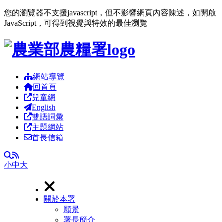
您的瀏覽器不支援javascript，但不影響網頁內容陳述，如開啟
JavaScript，可得到視覺與特效的最佳瀏覽
跳到主要內容區塊
網站導覽
回首頁
兒童網
English
雙語詞彙
主題網站
首長信箱
RSS
全文檢索
小
中
大
關於本署
願景
署長簡介