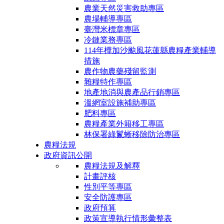
農業天然災害救助專區
農場輔導專區
臺灣米標章專區
冷鏈業務專區
114年樺加沙颱風花蓮縣農糧產業輔導
措施
農作物農藥殘留監測
雜糧特作專區
地產地消與農產品行銷專區
溫網室設施補助專區
肥料專區
農糧產業外籍移工專區
林保署綠鬣蜥移除防治專區
農糧法規
政府資訊公開
農糧法規及解釋
計畫評核
性別平等專區
安全防護專區
政府預算
政策宣導執行情形彙整表