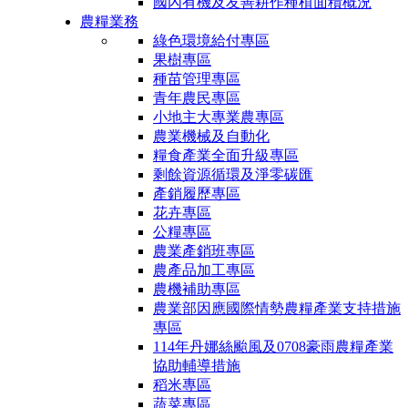
國內有機及友善耕作種植面積概況
農糧業務
綠色環境給付專區
果樹專區
種苗管理專區
青年農民專區
小地主大專業農專區
農業機械及自動化
糧食產業全面升級專區
剩餘資源循環及淨零碳匯
產銷履歷專區
花卉專區
公糧專區
農業產銷班專區
農產品加工專區
農機補助專區
農業部因應國際情勢農糧產業支持措施
專區
114年丹娜絲颱風及0708豪雨農糧產業
協助輔導措施
稻米專區
蔬菜專區