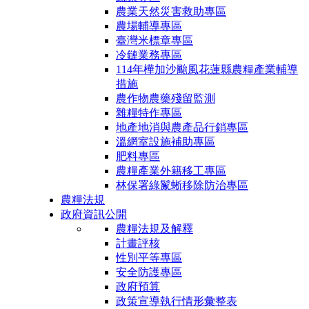
農業天然災害救助專區
農場輔導專區
臺灣米標章專區
冷鏈業務專區
114年樺加沙颱風花蓮縣農糧產業輔導
措施
農作物農藥殘留監測
雜糧特作專區
地產地消與農產品行銷專區
溫網室設施補助專區
肥料專區
農糧產業外籍移工專區
林保署綠鬣蜥移除防治專區
農糧法規
政府資訊公開
農糧法規及解釋
計畫評核
性別平等專區
安全防護專區
政府預算
政策宣導執行情形彙整表