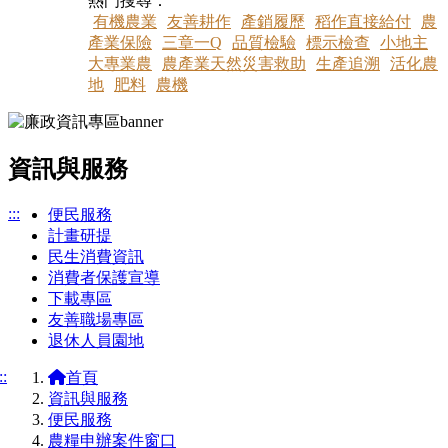
熱門搜尋：
有機農業
友善耕作
產銷履歷
稻作直接給付
農
產業保險
三章一Q
品質檢驗
標示檢查
小地主
大專業農
農產業天然災害救助
生產追溯
活化農
地
肥料
農機
資訊與服務
:::
便民服務
計畫研提
民生消費資訊
消費者保護宣導
下載專區
友善職場專區
退休人員園地
::
首頁
資訊與服務
便民服務
農糧申辦案件窗口