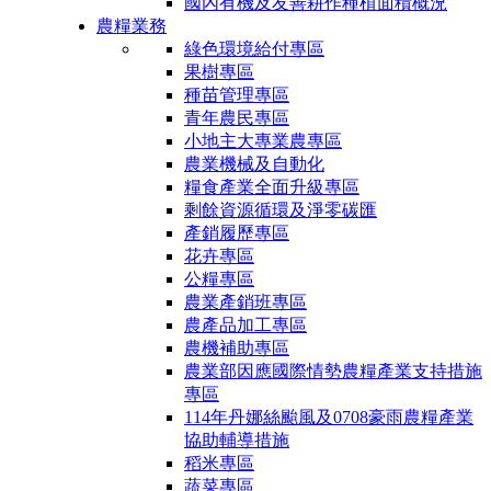
國內有機及友善耕作種植面積概況
農糧業務
綠色環境給付專區
果樹專區
種苗管理專區
青年農民專區
小地主大專業農專區
農業機械及自動化
糧食產業全面升級專區
剩餘資源循環及淨零碳匯
產銷履歷專區
花卉專區
公糧專區
農業產銷班專區
農產品加工專區
農機補助專區
農業部因應國際情勢農糧產業支持措施
專區
114年丹娜絲颱風及0708豪雨農糧產業
協助輔導措施
稻米專區
蔬菜專區