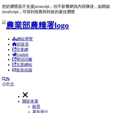
您的瀏覽器不支援javascript，但不影響網頁內容陳述，如開啟
JavaScript，可得到視覺與特效的最佳瀏覽
跳到主要內容區塊
網站導覽
回首頁
兒童網
English
雙語詞彙
主題網站
首長信箱
RSS
全文檢索
小
中
大
關於本署
願景
署長簡介