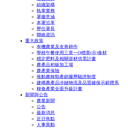
組織架構
執掌業務
署徽意涵
本署沿革
歷任署長
聯絡資訊
重大政策
有機農業及友善耕作
學校午餐使用三章一Q標章(示)食材
穩定肥料及相關資材供需計畫
農產品初級加工場
農產業保險
推動農糧類產銷履歷驗證制度
建構農產品冷鏈物流及品質確保示範體系
糧食產業全面升級計畫
新聞與公告
農業新聞
公告
最新消息
近日焦點
人事異動