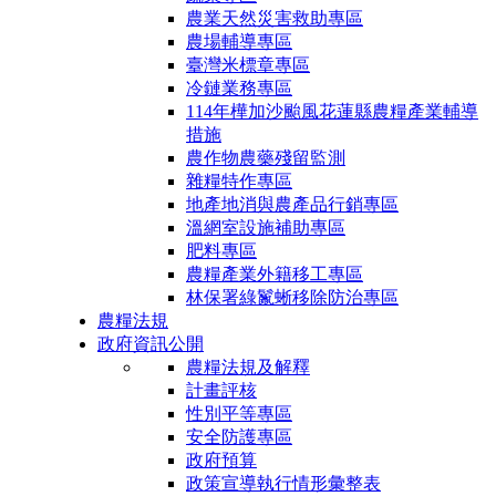
農業天然災害救助專區
農場輔導專區
臺灣米標章專區
冷鏈業務專區
114年樺加沙颱風花蓮縣農糧產業輔導
措施
農作物農藥殘留監測
雜糧特作專區
地產地消與農產品行銷專區
溫網室設施補助專區
肥料專區
農糧產業外籍移工專區
林保署綠鬣蜥移除防治專區
農糧法規
政府資訊公開
農糧法規及解釋
計畫評核
性別平等專區
安全防護專區
政府預算
政策宣導執行情形彙整表