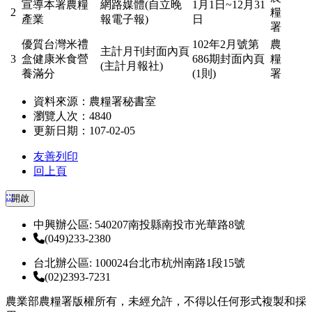
宣導本署農糧
網路媒體(自立晚
1月1日~12月31
2
糧
產業
報電子報)
日
署
優質台灣米禮
102年2月號第
農
主計月刊封面內頁
3
盒健康米食營
686期封面內頁
糧
(主計月報社)
養滿分
(1則)
署
資料來源：農糧署秘書室
瀏覽人次：4840
更新日期：107-02-05
友善列印
回上頁
:::
開啟
中興辦公區: 540207南投縣南投市光華路8號
(049)233-2380
台北辦公區: 100024台北市杭州南路1段15號
(02)2393-7231
農業部農糧署版權所有，未經允許，不得以任何形式複製和採