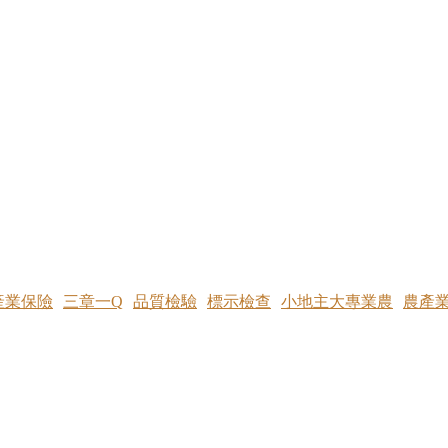
產業保險
三章一Q
品質檢驗
標示檢查
小地主大專業農
農產