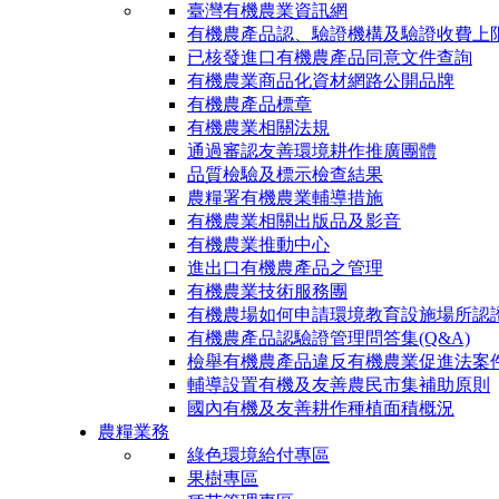
臺灣有機農業資訊網
有機農產品認、驗證機構及驗證收費上
已核發進口有機農產品同意文件查詢
有機農業商品化資材網路公開品牌
有機農產品標章
有機農業相關法規
通過審認友善環境耕作推廣團體
品質檢驗及標示檢查結果
農糧署有機農業輔導措施
有機農業相關出版品及影音
有機農業推動中心
進出口有機農產品之管理
有機農業技術服務團
有機農場如何申請環境教育設施場所認
有機農產品認驗證管理問答集(Q&A)
檢舉有機農產品違反有機農業促進法案
輔導設置有機及友善農民市集補助原則
國內有機及友善耕作種植面積概況
農糧業務
綠色環境給付專區
果樹專區