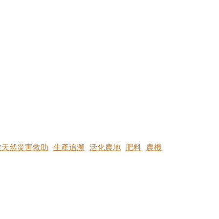
業天然災害救助
生產追溯
活化農地
肥料
農機