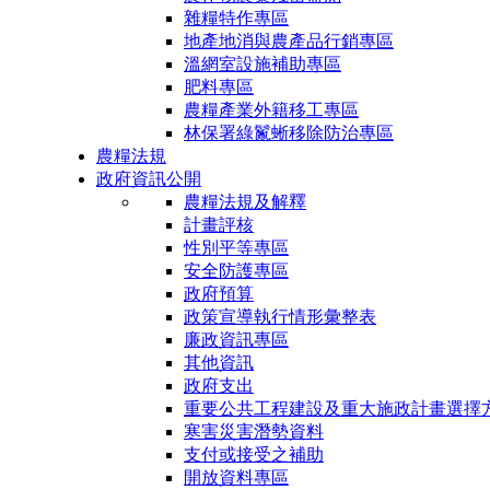
雜糧特作專區
地產地消與農產品行銷專區
溫網室設施補助專區
肥料專區
農糧產業外籍移工專區
林保署綠鬣蜥移除防治專區
農糧法規
政府資訊公開
農糧法規及解釋
計畫評核
性別平等專區
安全防護專區
政府預算
政策宣導執行情形彙整表
廉政資訊專區
其他資訊
政府支出
重要公共工程建設及重大施政計畫選擇
寒害災害潛勢資料
支付或接受之補助
開放資料專區