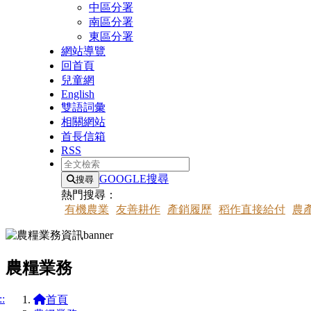
中區分署
南區分署
東區分署
網站導覽
回首頁
兒童網
English
雙語詞彙
相關網站
首長信箱
RSS
全文檢索
GOOGLE搜尋
搜尋
熱門搜尋：
有機農業
友善耕作
產銷履歷
稻作直接給付
農
農糧業務
::
首頁