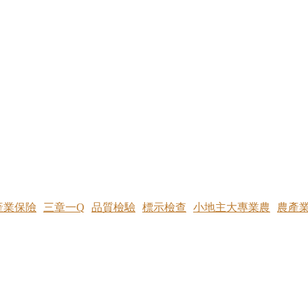
產業保險
三章一Q
品質檢驗
標示檢查
小地主大專業農
農產