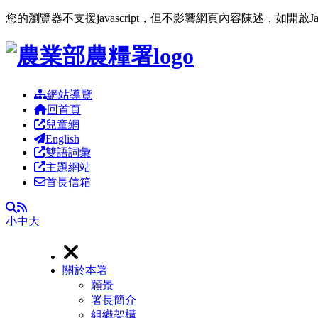
您的瀏覽器不支援javascript，但不影響網頁內容陳述，如開啟J
跳到主要內容區塊
網站導覽
回首頁
兒童網
English
雙語詞彙
主題網站
首長信箱
RSS
全文檢索
小
中
大
關於本署
願景
署長簡介
組織架構