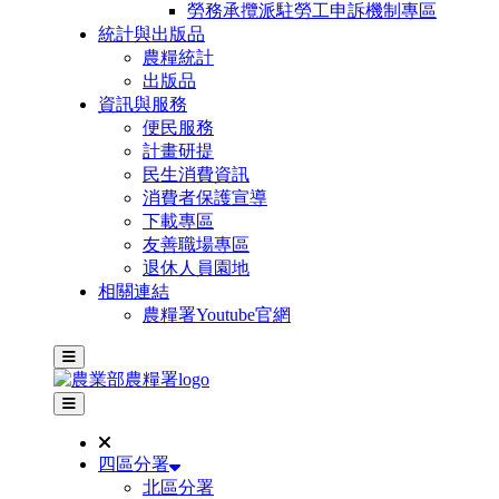
勞務承攬派駐勞工申訴機制專區
統計與出版品
農糧統計
出版品
資訊與服務
便民服務
計畫研提
民生消費資訊
消費者保護宣導
下載專區
友善職場專區
退休人員園地
相關連結
農糧署Youtube官網
主選單
其他網站選單
四區分署
北區分署