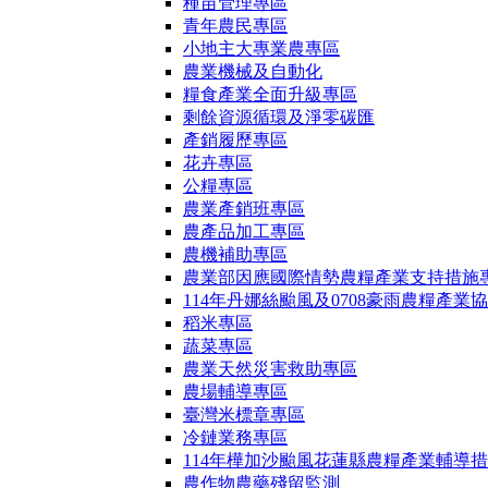
種苗管理專區
青年農民專區
小地主大專業農專區
農業機械及自動化
糧食產業全面升級專區
剩餘資源循環及淨零碳匯
產銷履歷專區
花卉專區
公糧專區
農業產銷班專區
農產品加工專區
農機補助專區
農業部因應國際情勢農糧產業支持措施
114年丹娜絲颱風及0708豪雨農糧產業
稻米專區
蔬菜專區
農業天然災害救助專區
農場輔導專區
臺灣米標章專區
冷鏈業務專區
114年樺加沙颱風花蓮縣農糧產業輔導
農作物農藥殘留監測