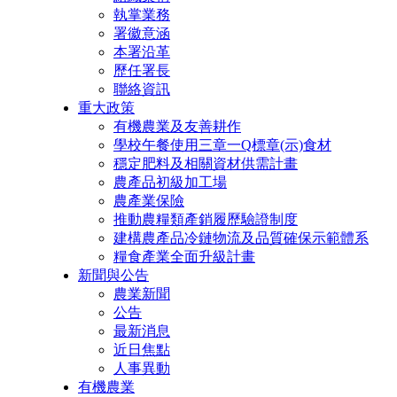
執掌業務
署徽意涵
本署沿革
歷任署長
聯絡資訊
重大政策
有機農業及友善耕作
學校午餐使用三章一Q標章(示)食材
穩定肥料及相關資材供需計畫
農產品初級加工場
農產業保險
推動農糧類產銷履歷驗證制度
建構農產品冷鏈物流及品質確保示範體系
糧食產業全面升級計畫
新聞與公告
農業新聞
公告
最新消息
近日焦點
人事異動
有機農業