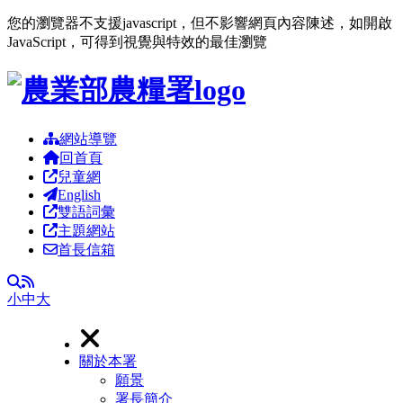
您的瀏覽器不支援javascript，但不影響網頁內容陳述，如開啟
JavaScript，可得到視覺與特效的最佳瀏覽
跳到主要內容區塊
網站導覽
回首頁
兒童網
English
雙語詞彙
主題網站
首長信箱
RSS
全文檢索
小
中
大
關於本署
願景
署長簡介