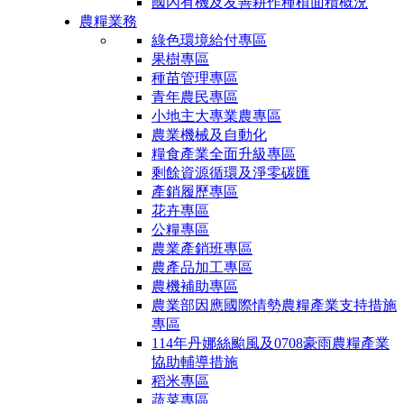
國內有機及友善耕作種植面積概況
農糧業務
綠色環境給付專區
果樹專區
種苗管理專區
青年農民專區
小地主大專業農專區
農業機械及自動化
糧食產業全面升級專區
剩餘資源循環及淨零碳匯
產銷履歷專區
花卉專區
公糧專區
農業產銷班專區
農產品加工專區
農機補助專區
農業部因應國際情勢農糧產業支持措施
專區
114年丹娜絲颱風及0708豪雨農糧產業
協助輔導措施
稻米專區
蔬菜專區