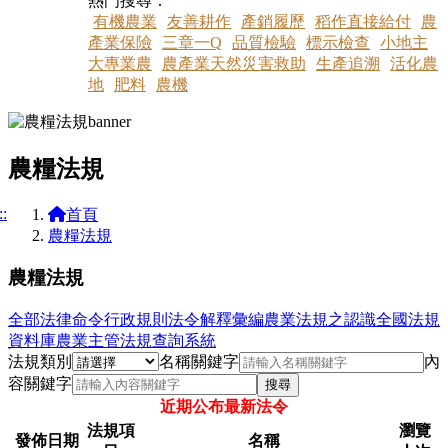
熱門搜尋：
有機農業
友善耕作
產銷履歷
稻作直接給付
農
產業保險
三章一Q
品質檢驗
標示檢查
小地主
大專業農
農產業天然災害救助
生產追溯
活化農
地
肥料
農機
農糧法規
::
首頁
農糧法規
農糧法規
全部
法律命令
行政規則
法令解釋彙編
農業法規之認識
全國法規
資料庫
農業主管法規查詢系統
法規類別
名稱關鍵字
內
容關鍵字
搜尋
近期公布最新法令
法規項
瀏覽
發佈日期
名稱