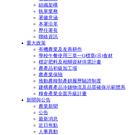
組織架構
執掌業務
署徽意涵
本署沿革
歷任署長
聯絡資訊
重大政策
有機農業及友善耕作
學校午餐使用三章一Q標章(示)食材
穩定肥料及相關資材供需計畫
農產品初級加工場
農產業保險
推動農糧類產銷履歷驗證制度
建構農產品冷鏈物流及品質確保示範體系
糧食產業全面升級計畫
新聞與公告
農業新聞
公告
最新消息
近日焦點
人事異動