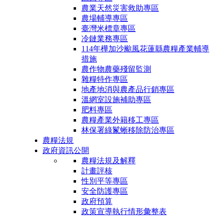
農業天然災害救助專區
農場輔導專區
臺灣米標章專區
冷鏈業務專區
114年樺加沙颱風花蓮縣農糧產業輔導
措施
農作物農藥殘留監測
雜糧特作專區
地產地消與農產品行銷專區
溫網室設施補助專區
肥料專區
農糧產業外籍移工專區
林保署綠鬣蜥移除防治專區
農糧法規
政府資訊公開
農糧法規及解釋
計畫評核
性別平等專區
安全防護專區
政府預算
政策宣導執行情形彙整表