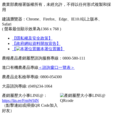
農業部農糧署版權所有，未經允許，不得以任何形式複製和採
用
建議瀏覽器：Chrome、Firefox、Edge、IE10.0以上版本、
Safari
( 螢幕最佳顯示效果為1366 x 768 )
【隱私權及安全政策】
【政府網站資料開放宣告】
【
本署位置圖】
農糧產品產銷履歷諮詢服務專線：0800-580-111
進口有機農產品專線
＜諮詢窗口一覽表＞
農產品走私檢舉專線: 0800-054300
大蒜諮詢專線: (049)234-1064
產銷履歷大小事LINE@：
https://lin.ee/FrmWf4N
（點擊連結或掃描QR Code加入
好友）