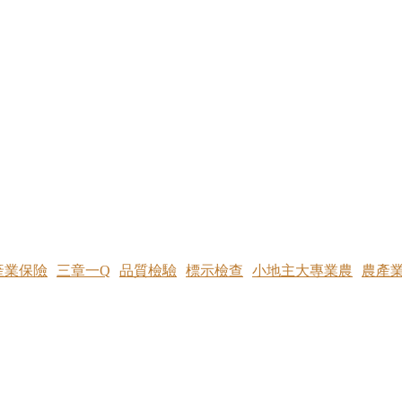
產業保險
三章一Q
品質檢驗
標示檢查
小地主大專業農
農產