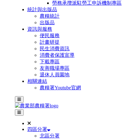
勞務承攬派駐勞工申訴機制專區
統計與出版品
農糧統計
出版品
資訊與服務
便民服務
計畫研提
民生消費資訊
消費者保護宣導
下載專區
友善職場專區
退休人員園地
相關連結
農糧署Youtube官網
主選單
其他網站選單
四區分署
北區分署