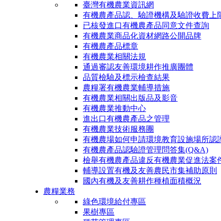
臺灣有機農業資訊網
有機農產品認、驗證機構及驗證收費上
已核發進口有機農產品同意文件查詢
有機農業商品化資材網路公開品牌
有機農產品標章
有機農業相關法規
通過審認友善環境耕作推廣團體
品質檢驗及標示檢查結果
農糧署有機農業輔導措施
有機農業相關出版品及影音
有機農業推動中心
進出口有機農產品之管理
有機農業技術服務團
有機農場如何申請環境教育設施場所認
有機農產品認驗證管理問答集(Q&A)
檢舉有機農產品違反有機農業促進法案
輔導設置有機及友善農民市集補助原則
國內有機及友善耕作種植面積概況
農糧業務
綠色環境給付專區
果樹專區