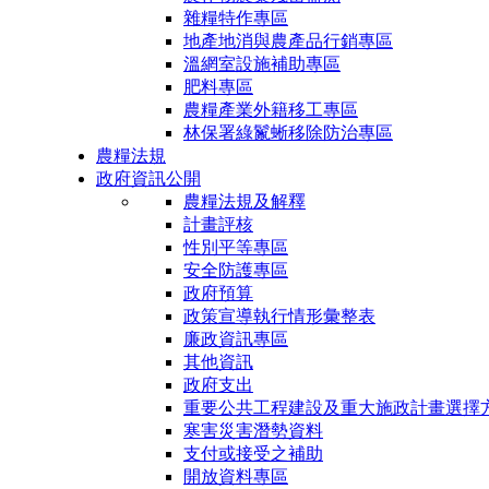
雜糧特作專區
地產地消與農產品行銷專區
溫網室設施補助專區
肥料專區
農糧產業外籍移工專區
林保署綠鬣蜥移除防治專區
農糧法規
政府資訊公開
農糧法規及解釋
計畫評核
性別平等專區
安全防護專區
政府預算
政策宣導執行情形彙整表
廉政資訊專區
其他資訊
政府支出
重要公共工程建設及重大施政計畫選擇
寒害災害潛勢資料
支付或接受之補助
開放資料專區