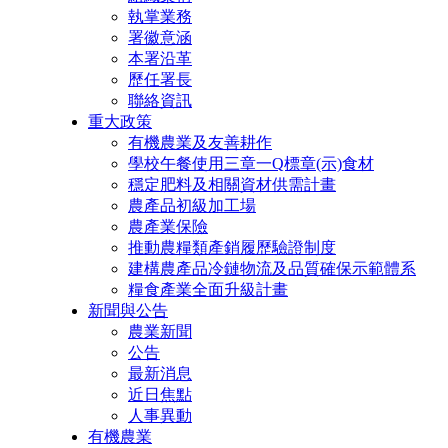
執掌業務
署徽意涵
本署沿革
歷任署長
聯絡資訊
重大政策
有機農業及友善耕作
學校午餐使用三章一Q標章(示)食材
穩定肥料及相關資材供需計畫
農產品初級加工場
農產業保險
推動農糧類產銷履歷驗證制度
建構農產品冷鏈物流及品質確保示範體系
糧食產業全面升級計畫
新聞與公告
農業新聞
公告
最新消息
近日焦點
人事異動
有機農業