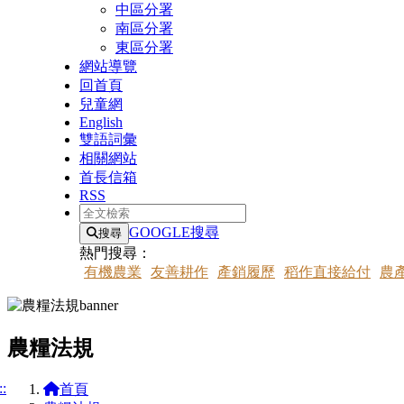
中區分署
南區分署
東區分署
網站導覽
回首頁
兒童網
English
雙語詞彙
相關網站
首長信箱
RSS
全文檢索
GOOGLE搜尋
搜尋
熱門搜尋：
有機農業
友善耕作
產銷履歷
稻作直接給付
農
農糧法規
::
首頁