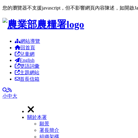
您的瀏覽器不支援javascript，但不影響網頁內容陳述，如開啟J
跳到主要內容區塊
網站導覽
回首頁
兒童網
English
雙語詞彙
主題網站
首長信箱
RSS
全文檢索
小
中
大
關於本署
願景
署長簡介
組織架構