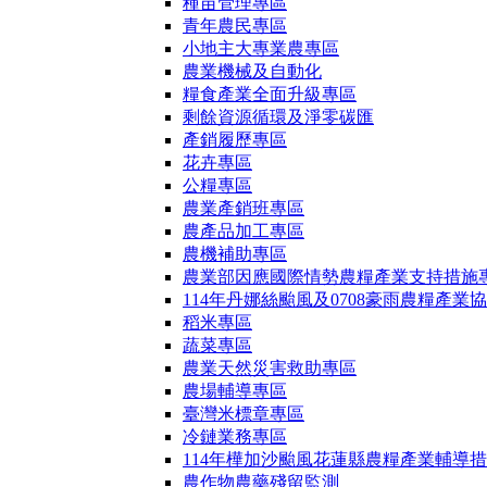
種苗管理專區
青年農民專區
小地主大專業農專區
農業機械及自動化
糧食產業全面升級專區
剩餘資源循環及淨零碳匯
產銷履歷專區
花卉專區
公糧專區
農業產銷班專區
農產品加工專區
農機補助專區
農業部因應國際情勢農糧產業支持措施
114年丹娜絲颱風及0708豪雨農糧產業
稻米專區
蔬菜專區
農業天然災害救助專區
農場輔導專區
臺灣米標章專區
冷鏈業務專區
114年樺加沙颱風花蓮縣農糧產業輔導
農作物農藥殘留監測