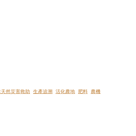
業天然災害救助
生產追溯
活化農地
肥料
農機