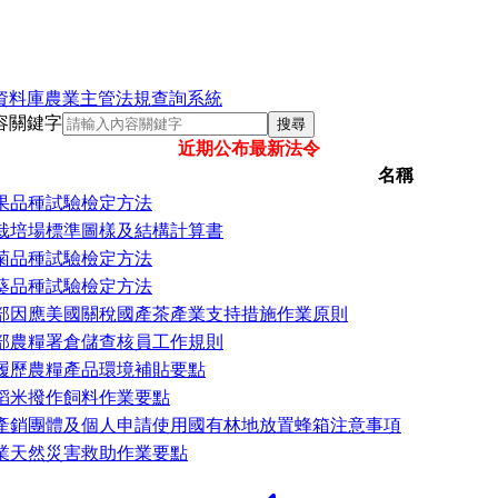
資料庫
農業主管法規查詢系統
容關鍵字
搜尋
近期公布最新法令
名稱
花果品種試驗檢定方法
菇類栽培場標準圖樣及結構計算書
桿菊品種試驗檢定方法
日葵品種試驗檢定方法
農業部因應美國關稅國產茶產業支持措施作業原則
農業部農糧署倉儲查核員工作規則
產銷履歷農糧產品環境補貼要點
辦理稻米撥作飼料作業要點
養蜂產銷團體及個人申請使用國有林地放置蜂箱注意事項
農產業天然災害救助作業要點
上一頁