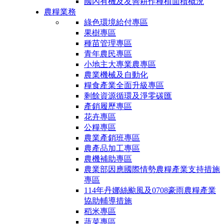
國內有機及友善耕作種植面積概況
農糧業務
綠色環境給付專區
果樹專區
種苗管理專區
青年農民專區
小地主大專業農專區
農業機械及自動化
糧食產業全面升級專區
剩餘資源循環及淨零碳匯
產銷履歷專區
花卉專區
公糧專區
農業產銷班專區
農產品加工專區
農機補助專區
農業部因應國際情勢農糧產業支持措施
專區
114年丹娜絲颱風及0708豪雨農糧產業
協助輔導措施
稻米專區
蔬菜專區