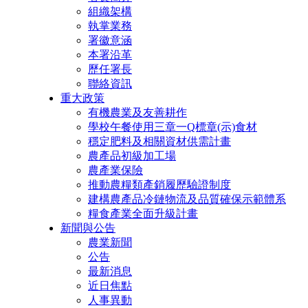
組織架構
執掌業務
署徽意涵
本署沿革
歷任署長
聯絡資訊
重大政策
有機農業及友善耕作
學校午餐使用三章一Q標章(示)食材
穩定肥料及相關資材供需計畫
農產品初級加工場
農產業保險
推動農糧類產銷履歷驗證制度
建構農產品冷鏈物流及品質確保示範體系
糧食產業全面升級計畫
新聞與公告
農業新聞
公告
最新消息
近日焦點
人事異動