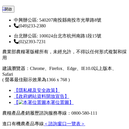
:::
開啟
中興辦公區: 540207南投縣南投市光華路8號
(049)233-2380
台北辦公區: 100024台北市杭州南路1段15號
(02)2393-7231
農業部農糧署版權所有，未經允許，不得以任何形式複製和採
用
建議瀏覽器：Chrome、Firefox、Edge、IE10.0以上版本、
Safari
( 螢幕最佳顯示效果為1366 x 768 )
【隱私權及安全政策】
【政府網站資料開放宣告】
【
本署位置圖】
農糧產品產銷履歷諮詢服務專線：0800-580-111
進口有機農產品專線
＜諮詢窗口一覽表＞