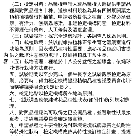
（二）檢定材料：品種權申請人或品種權人應提供申請品
種與對照品種各十株。送檢材料規格為具有四對展開葉之
頂梢插穗發根扦插苗。申請者所提供之種苗，外觀必須健
康、有活力、無病蟲感染。非經檢定機構同意，檢定材料
不得經任何藥劑、人工修剪及溫度處理。
（三）試驗設計：採完全逢機設計，各調查八株為原則。
（四）栽植環境：於以能維持植株正常生育之溫網室進行
栽培為原則，因表現品種特性需要，應參考品種說明書提
內
供之栽培注意事項處理，以維持植株正常生長。
容
（五）栽培管理：種植於十八公分盆徑之塑膠盆，依繡球
花慣行栽培方法進行。
五、試驗期間以至少完成一個生長季之試驗觀察檢定為原
則。必要時，得由檢定機構提經植物品種審議委員會(以下
簡稱審議委員會)決定延長之。
六、檢定地點以檢定機構所在地為原則。
七、性狀調查應依繡球花品種性狀表(如附件)所列規定辦
理。
八、對照品種應為可取得之已公開品種，並選取性狀最接
近者，提經審議委員會審定後實施。
九、申請品種之主要性狀為對環境逆境或病蟲害之抗耐性
等特殊性狀時，檢定機構應依其特性擬訂檢定計畫，提經