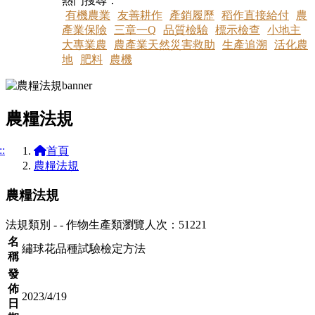
熱門搜尋：
有機農業
友善耕作
產銷履歷
稻作直接給付
農
產業保險
三章一Q
品質檢驗
標示檢查
小地主
大專業農
農產業天然災害救助
生產追溯
活化農
地
肥料
農機
農糧法規
::
首頁
農糧法規
農糧法規
法規類別 - - 作物生產類
瀏覽人次：51221
名
繡球花品種試驗檢定方法
稱
發
佈
2023/4/19
日