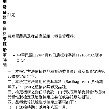
期
發
佈
訂定
類
型
資
料
農糧署蔬菜及種苗產業組（種苗管理科）
來
源
沿
革
中華民國112年4月19日農授糧字第1121064565號令
時
訂定
間
一、本檢定方法依植物品種審議委員會組織及審查辦法第
八條規定訂定之。
二、本檢定方法適用於虎耳草科（Saxifragaceae）八仙花
屬(Hydrangea)之植物及其雜交品種。
三、檢定機構之委任或委託，由行政院農業委員會依植物
品種性狀檢定及追蹤檢定之委任或委託辦法辦理。
四、品種栽培試驗性狀檢定之要項如下：
（一）送檢時期：以每年八至十月。