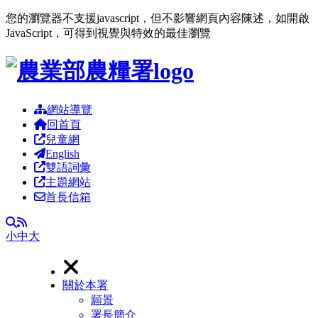
您的瀏覽器不支援javascript，但不影響網頁內容陳述，如開啟
JavaScript，可得到視覺與特效的最佳瀏覽
跳到主要內容區塊
網站導覽
回首頁
兒童網
English
雙語詞彙
主題網站
首長信箱
RSS
全文檢索
小
中
大
關於本署
願景
署長簡介