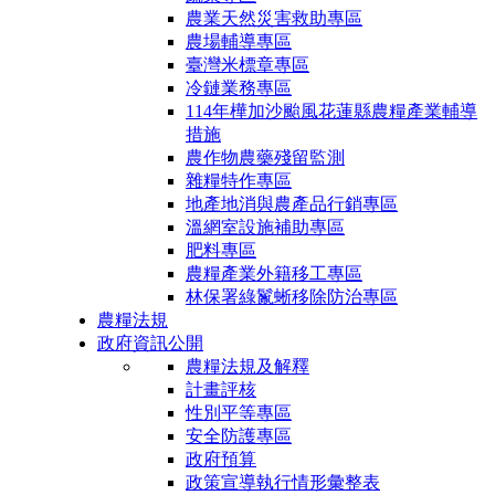
農業天然災害救助專區
農場輔導專區
臺灣米標章專區
冷鏈業務專區
114年樺加沙颱風花蓮縣農糧產業輔導
措施
農作物農藥殘留監測
雜糧特作專區
地產地消與農產品行銷專區
溫網室設施補助專區
肥料專區
農糧產業外籍移工專區
林保署綠鬣蜥移除防治專區
農糧法規
政府資訊公開
農糧法規及解釋
計畫評核
性別平等專區
安全防護專區
政府預算
政策宣導執行情形彙整表