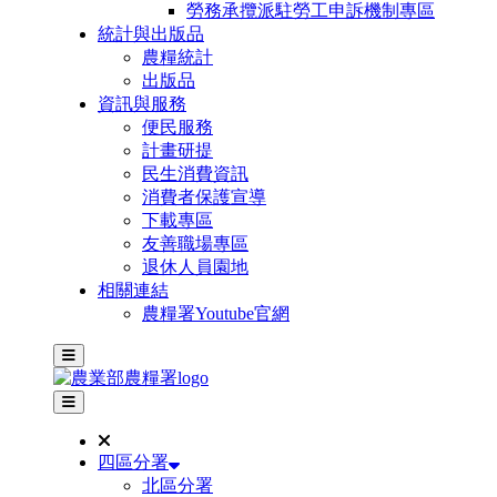
勞務承攬派駐勞工申訴機制專區
統計與出版品
農糧統計
出版品
資訊與服務
便民服務
計畫研提
民生消費資訊
消費者保護宣導
下載專區
友善職場專區
退休人員園地
相關連結
農糧署Youtube官網
主選單
其他網站選單
四區分署
北區分署