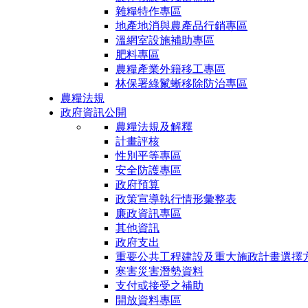
雜糧特作專區
地產地消與農產品行銷專區
溫網室設施補助專區
肥料專區
農糧產業外籍移工專區
林保署綠鬣蜥移除防治專區
農糧法規
政府資訊公開
農糧法規及解釋
計畫評核
性別平等專區
安全防護專區
政府預算
政策宣導執行情形彙整表
廉政資訊專區
其他資訊
政府支出
重要公共工程建設及重大施政計畫選擇
寒害災害潛勢資料
支付或接受之補助
開放資料專區