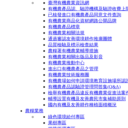
臺灣有機農業資訊網
有機農產品認、驗證機構及驗證收費上
已核發進口有機農產品同意文件查詢
有機農業商品化資材網路公開品牌
有機農產品標章
有機農業相關法規
通過審認友善環境耕作推廣團體
品質檢驗及標示檢查結果
農糧署有機農業輔導措施
有機農業相關出版品及影音
有機農業推動中心
進出口有機農產品之管理
有機農業技術服務團
有機農場如何申請環境教育設施場所認
有機農產品認驗證管理問答集(Q&A)
檢舉有機農產品違反有機農業促進法案
輔導設置有機及友善農民市集補助原則
國內有機及友善耕作種植面積概況
農糧業務
綠色環境給付專區
果樹專區