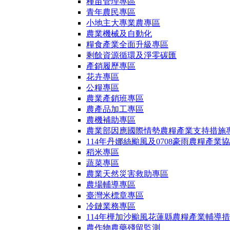
種苗管理專區
青年農民專區
小地主大專業農專區
農業機械及自動化
糧食產業全面升級專區
剩餘資源循環及淨零碳匯
產銷履歷專區
花卉專區
公糧專區
農業產銷班專區
農產品加工專區
農機補助專區
農業部因應國際情勢農糧產業支持措施
114年丹娜絲颱風及0708豪雨農糧產業
稻米專區
蔬菜專區
農業天然災害救助專區
農場輔導專區
臺灣米標章專區
冷鏈業務專區
114年樺加沙颱風花蓮縣農糧產業輔導
農作物農藥殘留監測