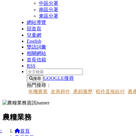
中區分署
南區分署
東區分署
網站導覽
回首頁
兒童網
English
雙語詞彙
相關網站
首長信箱
RSS
全文檢索
GOOGLE搜尋
搜尋
熱門搜尋：
有機農業
友善耕作
產銷履歷
稻作直接給付
農
農糧業務
::
首頁