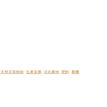
業天然災害救助
生產追溯
活化農地
肥料
農機