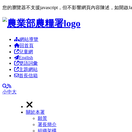
您的瀏覽器不支援javascript，但不影響網頁內容陳述，如開啟J
跳到主要內容區塊
網站導覽
回首頁
兒童網
English
雙語詞彙
主題網站
首長信箱
RSS
全文檢索
小
中
大
關於本署
願景
署長簡介
組織架構