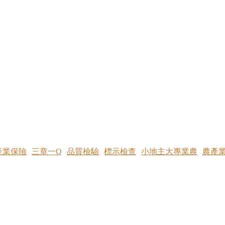
產業保險
三章一Q
品質檢驗
標示檢查
小地主大專業農
農產