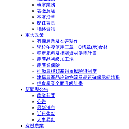
執掌業務
署徽意涵
本署沿革
歷任署長
聯絡資訊
重大政策
有機農業及友善耕作
學校午餐使用三章一Q標章(示)食材
穩定肥料及相關資材供需計畫
農產品初級加工場
農產業保險
推動農糧類產銷履歷驗證制度
建構農產品冷鏈物流及品質確保示範體系
糧食產業全面升級計畫
新聞與公告
農業新聞
公告
最新消息
近日焦點
人事異動
有機農業